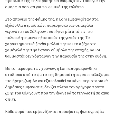
πρόσωπα της τηλεόρασης και θαυμαζόταν τόσο για την
ομορφιά όσο και για το κωμικό της ταλέντο.
Στο απόγειο της φήμης της, η Loni εμφανιζόταν στα
εξώφυλλα περιοδικών, παρευρισκόταν σε μεγάλα
γεγονότα του Χόλιγουντ και έγινε μία από τις πιο
πολυσυζητημένες ηθοποιούς της γενιάς της. Τα
χαρακτηριστικά ξανθά μαλλιά της και το αξέχαστο
χαμόγελό της την έκαναν σύμβολο της εποχής, και οι
θαυμαστές δεν χόρταιναν την παρουσία της στην οθόνη.
Με το πέρασμα των χρόνων, η Loni απομακρύνθηκε
σταδιακά από τα φώτα της δημοσιότητας και επέλεξε μια
πιο ήρεμη ζωή. Αν και εξακολουθεί να κάνει περιστασιακά
δημόσιες εμφανίσεις, δεν ζει πλέον τον γρήγορο τρόπο
ζωής του Χόλιγουντ που την έκανε κάποτε γνωστή σε κάθε
σπίτι.
Κάθε φορά που εμφανίζονται πρόσφατες φωτογραφίες