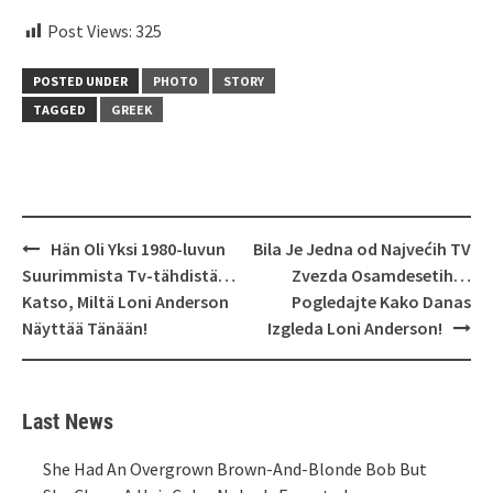
Post Views:
325
POSTED UNDER
PHOTO
STORY
TAGGED
GREEK
Post
Hän Oli Yksi 1980-luvun
Bila Je Jedna od Najvećih TV
navigation
Suurimmista Tv-tähdistä…
Zvezda Osamdesetih…
Katso, Miltä Loni Anderson
Pogledajte Kako Danas
Näyttää Tänään!
Izgleda Loni Anderson!
Last News
She Had An Overgrown Brown-And-Blonde Bob But