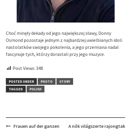
Choć minęły dekady od jego największej sławy, Donny
Osmond pozostaje jednym z najbardziej uwielbianych idoli
nastolatków swojego pokolenia, a jego przemiana nadal
fascynuje tych, którzy dorastali przy jego muzyce.
Post Views:
348
POSTED UNDER
PHOTO
STORY
TAGGED
POLISH
Post
Frauen auf der ganzen
A nők világszerte rajongtak