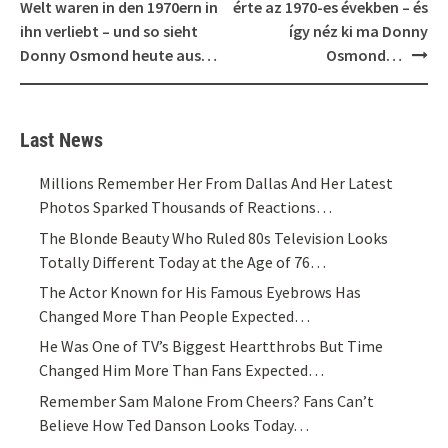
navigation
Welt waren in den 1970ern in
érte az 1970-es években – és
ihn verliebt – und so sieht
így néz ki ma Donny
Donny Osmond heute aus…
Osmond…
Last News
Millions Remember Her From Dallas And Her Latest
Photos Sparked Thousands of Reactions…
The Blonde Beauty Who Ruled 80s Television Looks
Totally Different Today at the Age of 76…
The Actor Known for His Famous Eyebrows Has
Changed More Than People Expected…
He Was One of TV’s Biggest Heartthrobs But Time
Changed Him More Than Fans Expected…
Remember Sam Malone From Cheers? Fans Can’t
Believe How Ted Danson Looks Today…