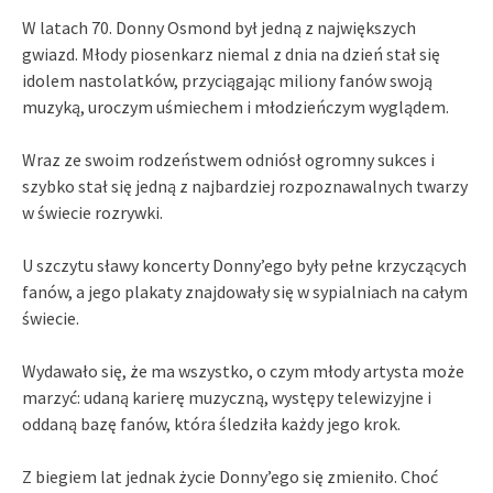
W latach 70. Donny Osmond był jedną z największych
gwiazd. Młody piosenkarz niemal z dnia na dzień stał się
idolem nastolatków, przyciągając miliony fanów swoją
muzyką, uroczym uśmiechem i młodzieńczym wyglądem.
Wraz ze swoim rodzeństwem odniósł ogromny sukces i
szybko stał się jedną z najbardziej rozpoznawalnych twarzy
w świecie rozrywki.
U szczytu sławy koncerty Donny’ego były pełne krzyczących
fanów, a jego plakaty znajdowały się w sypialniach na całym
świecie.
Wydawało się, że ma wszystko, o czym młody artysta może
marzyć: udaną karierę muzyczną, występy telewizyjne i
oddaną bazę fanów, która śledziła każdy jego krok.
Z biegiem lat jednak życie Donny’ego się zmieniło. Choć