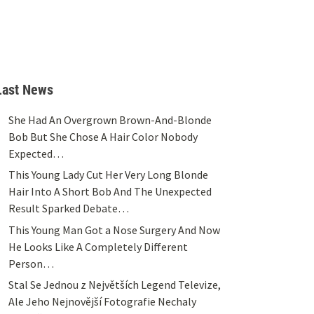
Last News
She Had An Overgrown Brown-And-Blonde
Bob But She Chose A Hair Color Nobody
Expected…
This Young Lady Cut Her Very Long Blonde
Hair Into A Short Bob And The Unexpected
Result Sparked Debate…
This Young Man Got a Nose Surgery And Now
He Looks Like A Completely Different
Person…
Stal Se Jednou z Největších Legend Televize,
Ale Jeho Nejnovější Fotografie Nechaly