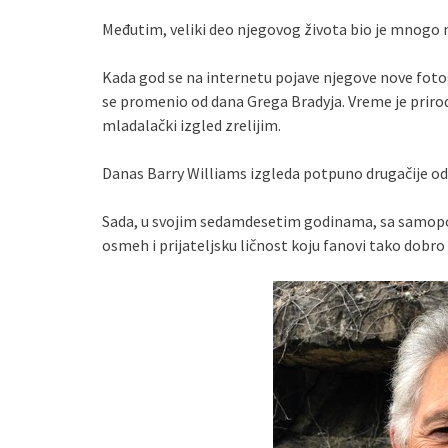
Međutim, veliki deo njegovog života bio je mnogo mi
Kada god se na internetu pojave njegove nove fotog
se promenio od dana Grega Bradyja. Vreme je priro
mladalački izgled zrelijim.
Danas Barry Williams izgleda potpuno drugačije od 
Sada, u svojim sedamdesetim godinama, sa samopou
osmeh i prijateljsku ličnost koju fanovi tako dobr