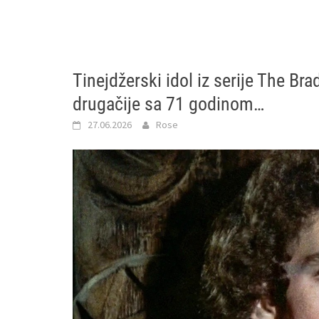
Tinejdžerski idol iz serije The B
drugačije sa 71 godinom…
27.06.2026
Rose