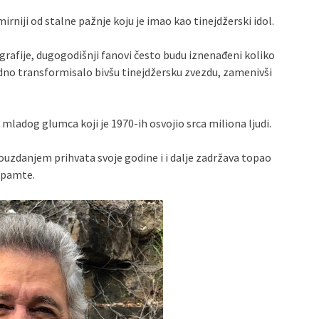
rniji od stalne pažnje koju je imao kao tinejdžerski idol.
rafije, dugogodišnji fanovi često budu iznenađeni koliko
dno transformisalo bivšu tinejdžersku zvezdu, zamenivši
mladog glumca koji je 1970-ih osvojio srca miliona ljudi.
zdanjem prihvata svoje godine i i dalje zadržava topao
o pamte.