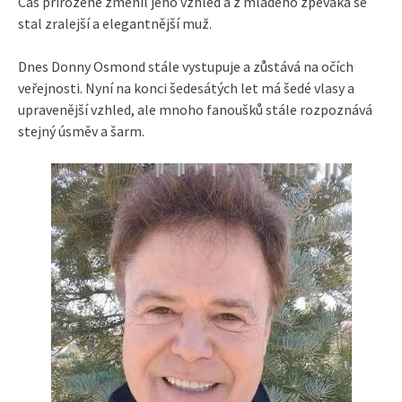
Čas přirozeně změnil jeho vzhled a z mladého zpěváka se
stal zralejší a elegantnější muž.
Dnes Donny Osmond stále vystupuje a zůstává na očích
veřejnosti. Nyní na konci šedesátých let má šedé vlasy a
upravenější vzhled, ale mnoho fanoušků stále rozpoznává
stejný úsměv a šarm.