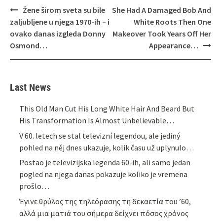
Post
Žene širom sveta su bile
She Had A Damaged Bob And
navigation
zaljubljene u njega 1970-ih – i
White Roots Then One
ovako danas izgleda Donny
Makeover Took Years Off Her
Osmond…
Appearance…
Last News
This Old Man Cut His Long White Hair And Beard But
His Transformation Is Almost Unbelievable…
V 60. letech se stal televizní legendou, ale jediný
pohled na něj dnes ukazuje, kolik času už uplynulo…
Postao je televizijska legenda 60-ih, ali samo jedan
pogled na njega danas pokazuje koliko je vremena
prošlo…
Έγινε θρύλος της τηλεόρασης τη δεκαετία του ’60,
αλλά μια ματιά του σήμερα δείχνει πόσος χρόνος