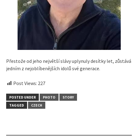
Přestože od jeho největší slávy uplynuly desítky let, zůstává
jedním z nejoblíbenějších idolů své generace.
Post Views:
227
POSTED UNDER
PHOTO
STORY
TAGGED
CZECH