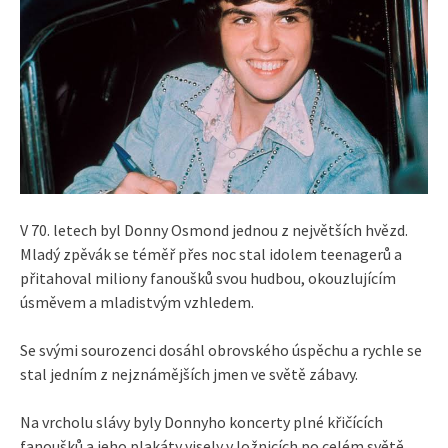
V 70. letech byl Donny Osmond jednou z největších hvězd.
Mladý zpěvák se téměř přes noc stal idolem teenagerů a
přitahoval miliony fanoušků svou hudbou, okouzlujícím
úsměvem a mladistvým vzhledem.
Se svými sourozenci dosáhl obrovského úspěchu a rychle se
stal jedním z nejznámějších jmen ve světě zábavy.
Na vrcholu slávy byly Donnyho koncerty plné křičících
fanoušků a jeho plakáty visely v ložnicích po celém světě.