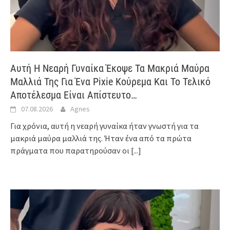
Αυτή Η Νεαρή Γυναίκα Έκοψε Τα Μακριά Μαύρα
Μαλλιά Της Για Ένα Pixie Κούρεμα Και Το Τελικό
Αποτέλεσμα Είναι Απίστευτο…
07.08.2026
Agnes
Για χρόνια, αυτή η νεαρή γυναίκα ήταν γνωστή για τα
μακριά μαύρα μαλλιά της. Ήταν ένα από τα πρώτα
πράγματα που παρατηρούσαν οι
[...]