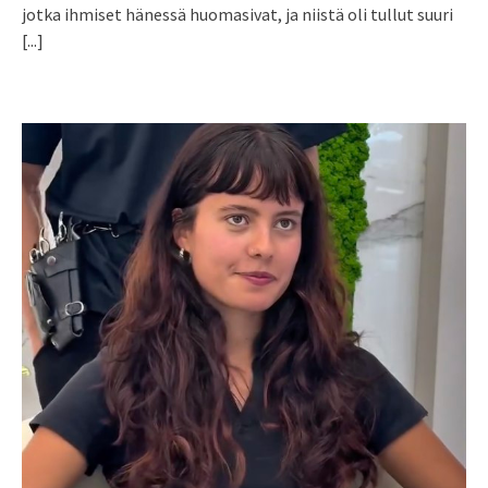
jotka ihmiset hänessä huomasivat, ja niistä oli tullut suuri
[...]