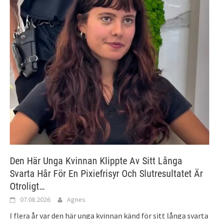
Den Här Unga Kvinnan Klippte Av Sitt Långa
Svarta Hår För En Pixiefrisyr Och Slutresultatet Är
Otroligt…
07.08.2026
Agnes
I flera år var den här unga kvinnan känd för sitt långa svarta