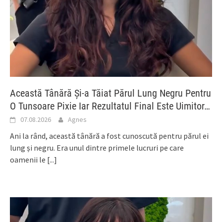
Această Tânără Și-a Tăiat Părul Lung Negru Pentru
O Tunsoare Pixie Iar Rezultatul Final Este Uimitor…
07.08.2026
Agnes
Ani la rând, această tânără a fost cunoscută pentru părul ei
lung și negru. Era unul dintre primele lucruri pe care
oamenii le
[...]