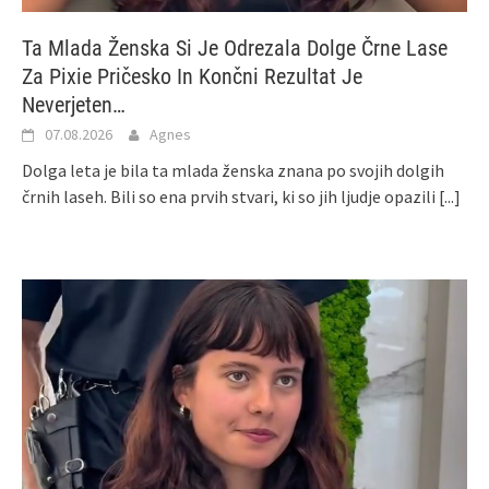
Ta Mlada Ženska Si Je Odrezala Dolge Črne Lase
Za Pixie Pričesko In Končni Rezultat Je
Neverjeten…
07.08.2026
Agnes
Dolga leta je bila ta mlada ženska znana po svojih dolgih
črnih laseh. Bili so ena prvih stvari, ki so jih ljudje opazili
[...]