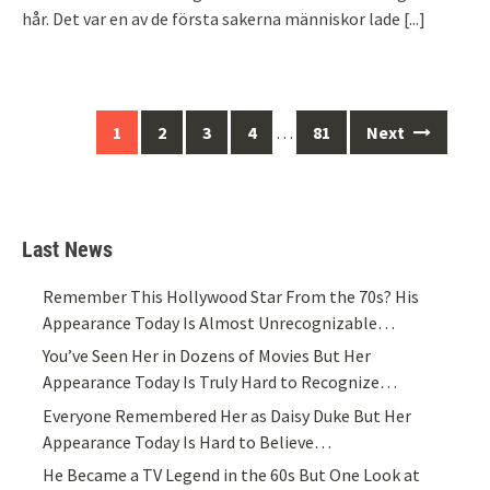
hår. Det var en av de första sakerna människor lade
[...]
Posts
1
2
3
4
…
81
Next
navigation
Last News
Remember This Hollywood Star From the 70s? His
Appearance Today Is Almost Unrecognizable…
You’ve Seen Her in Dozens of Movies But Her
Appearance Today Is Truly Hard to Recognize…
Everyone Remembered Her as Daisy Duke But Her
Appearance Today Is Hard to Believe…
He Became a TV Legend in the 60s But One Look at