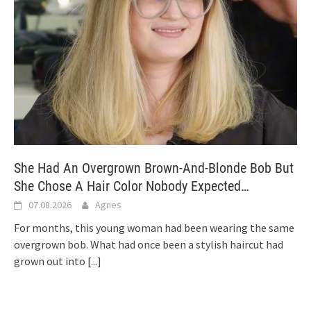
She Had An Overgrown Brown-And-Blonde Bob But
She Chose A Hair Color Nobody Expected…
07.08.2026
Agnes
For months, this young woman had been wearing the same
overgrown bob. What had once been a stylish haircut had
grown out into
[...]