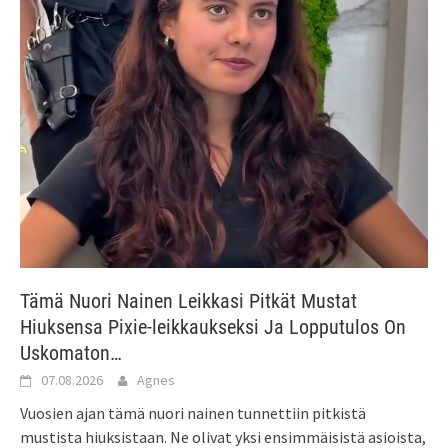
Tämä Nuori Nainen Leikkasi Pitkät Mustat
Hiuksensa Pixie-leikkaukseksi Ja Lopputulos On
Uskomaton…
07.08.2026
Agnes
Vuosien ajan tämä nuori nainen tunnettiin pitkistä
mustista hiuksistaan. Ne olivat yksi ensimmäisistä asioista,