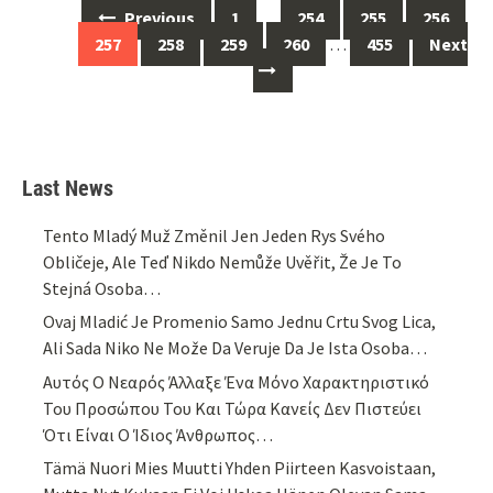
Posts
Previous
1
…
254
255
256
navigation
257
258
259
260
…
455
Next
Last News
Tento Mladý Muž Změnil Jen Jeden Rys Svého
Obličeje, Ale Teď Nikdo Nemůže Uvěřit, Že Je To
Stejná Osoba…
Ovaj Mladić Je Promenio Samo Jednu Crtu Svog Lica,
Ali Sada Niko Ne Može Da Veruje Da Je Ista Osoba…
Αυτός Ο Νεαρός Άλλαξε Ένα Μόνο Χαρακτηριστικό
Του Προσώπου Του Και Τώρα Κανείς Δεν Πιστεύει
Ότι Είναι Ο Ίδιος Άνθρωπος…
Tämä Nuori Mies Muutti Yhden Piirteen Kasvoistaan,