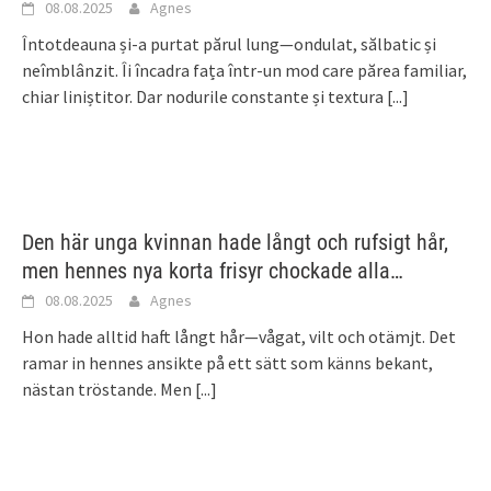
08.08.2025
Agnes
Întotdeauna și-a purtat părul lung—ondulat, sălbatic și
neîmblânzit. Îi încadra fața într-un mod care părea familiar,
chiar liniștitor. Dar nodurile constante și textura
[...]
Den här unga kvinnan hade långt och rufsigt hår,
men hennes nya korta frisyr chockade alla…
08.08.2025
Agnes
Hon hade alltid haft långt hår—vågat, vilt och otämjt. Det
ramar in hennes ansikte på ett sätt som känns bekant,
nästan tröstande. Men
[...]