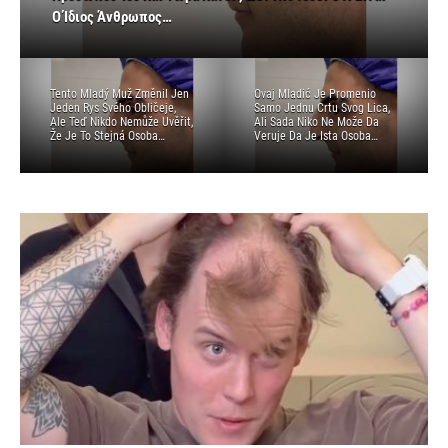
Ale Teď Nikdo Nemůže Uvěřit, Že Je To Stejná Osoba…
Sada Niko Ne Može Da Veruje Da Je Ista Osoba…
Ο Ίδιος Άνθρωπος…
Henkilö…
Oseba…
Tento Mladý Muž Změnil Jen
Ovaj Mladić Je Promenio
Jeden Rys Svého Obličeje,
Samo Jednu Crtu Svog Lica,
Ale Teď Nikdo Nemůže Uvěřit,
Ali Sada Niko Ne Može Da
Že Je To Stejná Osoba…
Veruje Da Je Ista Osoba…