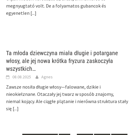
megnyugtató volt. De a folyamatos gubancok és
egyenetlen
[...]
Ta młoda dziewczyna miała długie i potargane
włosy, ale jej nowa krótka fryzura zaskoczyła
wszystkich…
08.08.2025
Agnes
Zawsze nosiła długie włosy—falowane, dzikie i
nieokiełznane. Otaczały jej twarz w sposób znajomy,
niemal kojący. Ale ciągłe plątanie i nierówna struktura stały
się
[...]