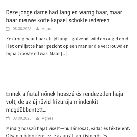
Deze jonge dame had lang en warrig haar, maar
haar nieuwe korte kapsel schokte iedereen…
08.08.2025
Agnes
Ze droeg haar haar altijd lang—golvend, wild en ongetemd.
Het omlijstte haar gezicht op een manier die vertrouwd en
bijna troostend was. Maar
[...]
Ennek a fiatal nőnek hosszú és rendezetlen haja
volt, de az új rövid frizurája mindenkit
megdöbbentett…
08.08.2025
Agnes
Mindig hosszú hajat viselt—hullámosat, vadat és féktelent.
Olyan módon keretezte az arcát, ami ismerős és