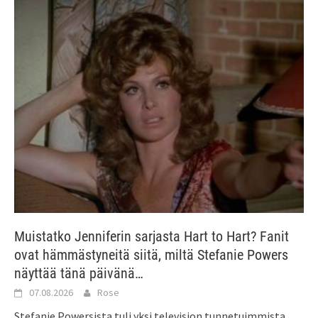
Muistatko Jenniferin sarjasta Hart to Hart? Fanit
ovat hämmästyneitä siitä, miltä Stefanie Powers
näyttää tänä päivänä…
07.08.2026
Rose
Stefanie Powersista tuli yksi television tunnetuimmista