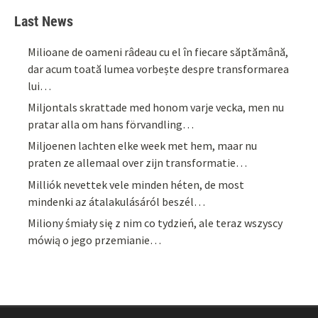
Last News
Milioane de oameni râdeau cu el în fiecare săptămână,
dar acum toată lumea vorbește despre transformarea
lui…
Miljontals skrattade med honom varje vecka, men nu
pratar alla om hans förvandling…
Miljoenen lachten elke week met hem, maar nu
praten ze allemaal over zijn transformatie…
Milliók nevettek vele minden héten, de most
mindenki az átalakulásáról beszél…
Miliony śmiały się z nim co tydzień, ale teraz wszyscy
mówią o jego przemianie…