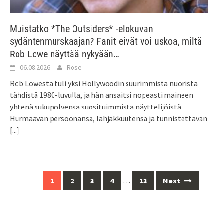
Muistatko *The Outsiders* -elokuvan
sydäntenmurskaajan? Fanit eivät voi uskoa, miltä
Rob Lowe näyttää nykyään…
06.08.2026
Rose
Rob Lowesta tuli yksi Hollywoodin suurimmista nuorista
tähdistä 1980-luvulla, ja hän ansaitsi nopeasti maineen
yhtenä sukupolvensa suosituimmista näyttelijöistä.
Hurmaavan persoonansa, lahjakkuutensa ja tunnistettavan
[...]
Posts
1
2
3
4
…
13
Next
navigation