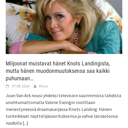
Miljoonat muistavat hänet Knots Landingista,
mutta hänen muodonmuutoksensa saa kaikki
puhumaan…
07.08.2026
Rose
Joan Van Ark nousi yhdeksi television suurimmista tähdistä
unohtumattomalla Valene Ewingin roolillaan
menestyneessä draamasarjassa Knots Landing. Hänen
tunteikkaat näyttelijäsuorituksensa ja vahva läsnäolonsa
ruudulla
[...]