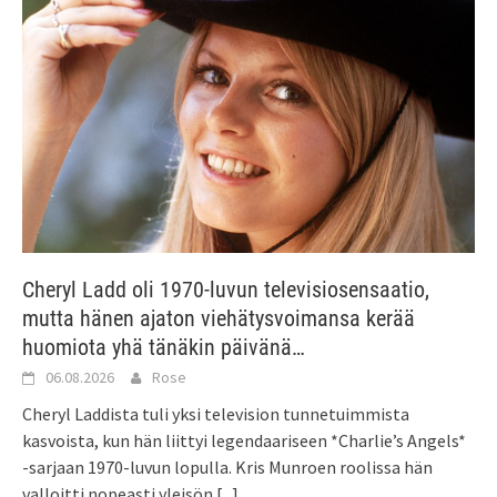
Cheryl Ladd oli 1970-luvun televisiosensaatio,
mutta hänen ajaton viehätysvoimansa kerää
huomiota yhä tänäkin päivänä…
06.08.2026
Rose
Cheryl Laddista tuli yksi television tunnetuimmista
kasvoista, kun hän liittyi legendaariseen *Charlie’s Angels*
-sarjaan 1970-luvun lopulla. Kris Munroen roolissa hän
valloitti nopeasti yleisön
[...]