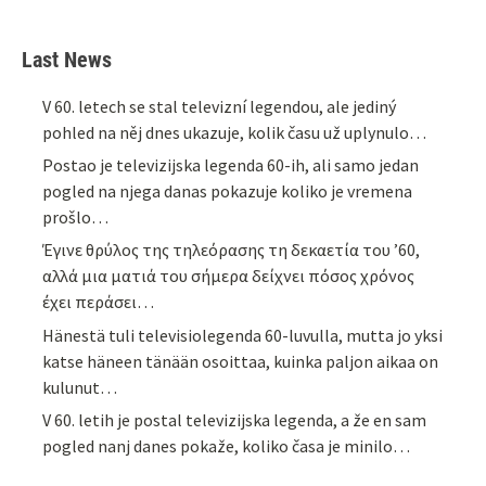
Last News
V 60. letech se stal televizní legendou, ale jediný
pohled na něj dnes ukazuje, kolik času už uplynulo…
Postao je televizijska legenda 60-ih, ali samo jedan
pogled na njega danas pokazuje koliko je vremena
prošlo…
Έγινε θρύλος της τηλεόρασης τη δεκαετία του ’60,
αλλά μια ματιά του σήμερα δείχνει πόσος χρόνος
έχει περάσει…
Hänestä tuli televisiolegenda 60-luvulla, mutta jo yksi
katse häneen tänään osoittaa, kuinka paljon aikaa on
kulunut…
V 60. letih je postal televizijska legenda, a že en sam
pogled nanj danes pokaže, koliko časa je minilo…