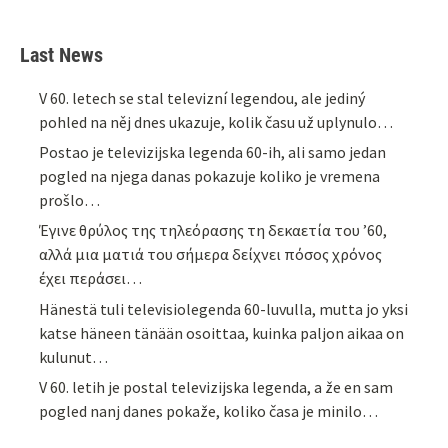
Last News
V 60. letech se stal televizní legendou, ale jediný
pohled na něj dnes ukazuje, kolik času už uplynulo…
Postao je televizijska legenda 60-ih, ali samo jedan
pogled na njega danas pokazuje koliko je vremena
prošlo…
Έγινε θρύλος της τηλεόρασης τη δεκαετία του ’60,
αλλά μια ματιά του σήμερα δείχνει πόσος χρόνος
έχει περάσει…
Hänestä tuli televisiolegenda 60-luvulla, mutta jo yksi
katse häneen tänään osoittaa, kuinka paljon aikaa on
kulunut…
V 60. letih je postal televizijska legenda, a že en sam
pogled nanj danes pokaže, koliko časa je minilo…