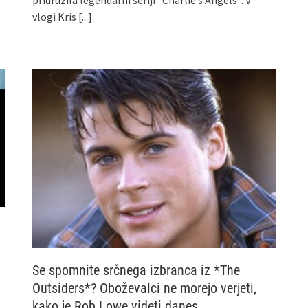
pridružila legendarni seriji *Charlie’s Angels*. V
vlogi Kris
[...]
Se spomnite srčnega izbranca iz *The
Outsiders*? Oboževalci ne morejo verjeti,
kako je Rob Lowe videti danes…