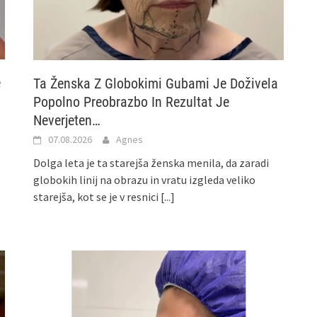
e
Ta Ženska Z Globokimi Gubami Je Doživela
Popolno Preobrazbo In Rezultat Je
Neverjeten…
07.08.2026
Agnes
Dolga leta je ta starejša ženska menila, da zaradi
globokih linij na obrazu in vratu izgleda veliko
starejša, kot se je v resnici
[...]