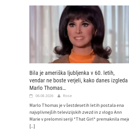
Bila je ameriška ljubljenka v 60. letih,
vendar ne boste verjeli, kako danes izgleda
Marlo Thomas…
06.08.2026
Rose
Marlo Thomas je v šestdesetih letih postala ena
najvplivnejših televizijskih zvezd in z vlogo Ann
Marie v prelomni seriji *That Girl* premaknila mej
[...]