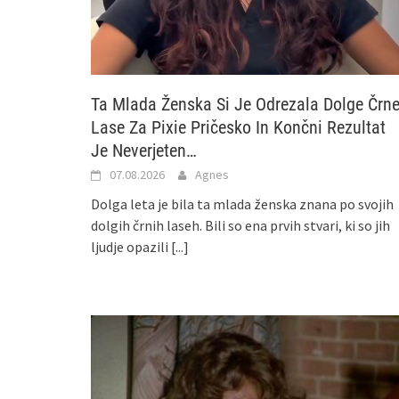
Ta Mlada Ženska Si Je Odrezala Dolge Črn
Lase Za Pixie Pričesko In Končni Rezultat
Je Neverjeten…
07.08.2026
Agnes
Dolga leta je bila ta mlada ženska znana po svojih
dolgih črnih laseh. Bili so ena prvih stvari, ki so jih
ljudje opazili
[...]