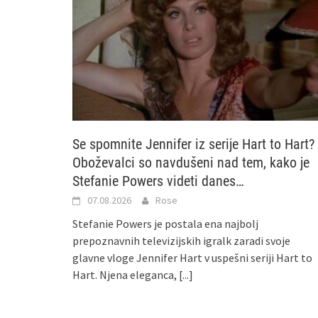
Se spomnite Jennifer iz serije Hart to Hart?
Oboževalci so navdušeni nad tem, kako je
Stefanie Powers videti danes…
07.08.2026
Rose
Stefanie Powers je postala ena najbolj
prepoznavnih televizijskih igralk zaradi svoje
glavne vloge Jennifer Hart v uspešni seriji Hart to
Hart. Njena eleganca,
[...]