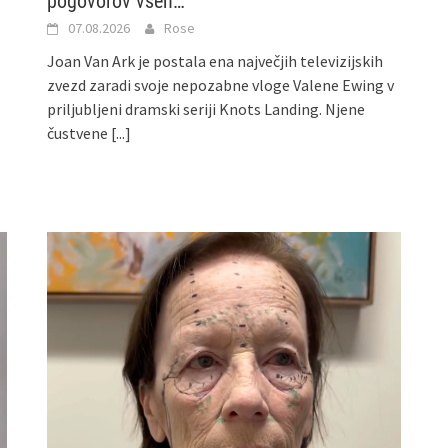
pogovorov vseh…
07.08.2026
Rose
Joan Van Ark je postala ena največjih televizijskih
zvezd zaradi svoje nepozabne vloge Valene Ewing v
priljubljeni dramski seriji Knots Landing. Njene
čustvene
[...]