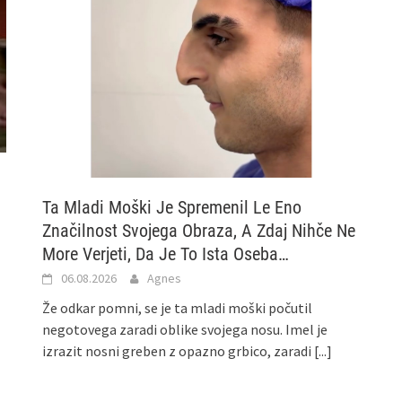
Ta Mladi Moški Je Spremenil Le Eno
Značilnost Svojega Obraza, A Zdaj Nihče Ne
More Verjeti, Da Je To Ista Oseba…
06.08.2026
Agnes
Že odkar pomni, se je ta mladi moški počutil
negotovega zaradi oblike svojega nosu. Imel je
izrazit nosni greben z opazno grbico, zaradi
[...]