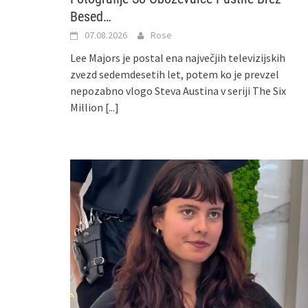
Besed…
07.08.2026
Rose
Lee Majors je postal ena največjih televizijskih
zvezd sedemdesetih let, potem ko je prevzel
nepozabno vlogo Steva Austina v seriji The Six
Million
[...]