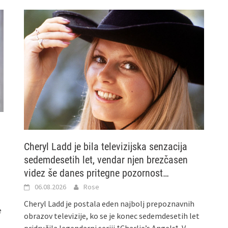
Cheryl Ladd je bila televizijska senzacija
sedemdesetih let, vendar njen brezčasen
videz še danes pritegne pozornost…
06.08.2026
Rose
Cheryl Ladd je postala eden najbolj prepoznavnih
e
obrazov televizije, ko se je konec sedemdesetih let