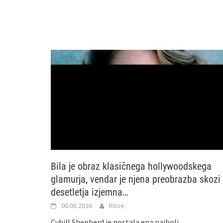
Bila je obraz klasičnega hollywoodskega
glamurja, vendar je njena preobrazba skozi
desetletja izjemna…
06.08.2026
Rose
Cybill Shepherd je postala ena najbolj