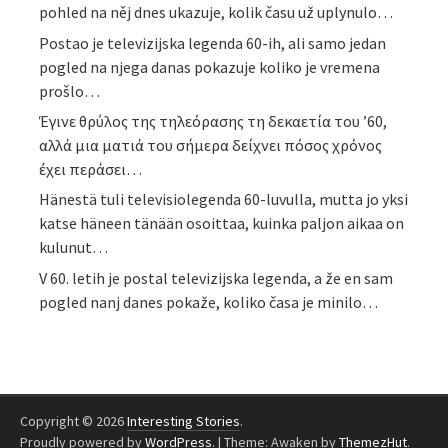
pohled na něj dnes ukazuje, kolik času už uplynulo…
Postao je televizijska legenda 60-ih, ali samo jedan
pogled na njega danas pokazuje koliko je vremena
prošlo…
Έγινε θρύλος της τηλεόρασης τη δεκαετία του ’60,
αλλά μια ματιά του σήμερα δείχνει πόσος χρόνος
έχει περάσει…
Hänestä tuli televisiolegenda 60-luvulla, mutta jo yksi
katse häneen tänään osoittaa, kuinka paljon aikaa on
kulunut…
V 60. letih je postal televizijska legenda, a že en sam
pogled nanj danes pokaže, koliko časa je minilo…
Copyright © 2026
Interesting Stories
.
Proudly powered by
WordPress
.
|
Theme: Awaken by
ThemezHut
.