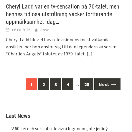
Cheryl Ladd var en tv-sensation på 70-talet, men
hennes tidlösa utstrålning väcker fortfarande
uppmärksamhet idag…
06.08.2026
Rose
Cheryl Ladd blev ett av televisionens mest välkända
ansikten när hon anslöt sig till den legendariska serien
*Charlie’s Angels* i slutet av 1970-talet.
[...]
Posts
1
2
3
4
…
20
Next
navigation
Last News
V 60. letech se stal televizní legendou, ale jediný