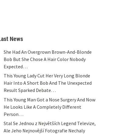
Last News
She Had An Overgrown Brown-And-Blonde
Bob But She Chose A Hair Color Nobody
Expected…
This Young Lady Cut Her Very Long Blonde
Hair Into A Short Bob And The Unexpected
Result Sparked Debate…
This Young Man Got a Nose Surgery And Now
He Looks Like A Completely Different
Person…
Stal Se Jednou z Největších Legend Televize,
Ale Jeho Nejnovější Fotografie Nechaly