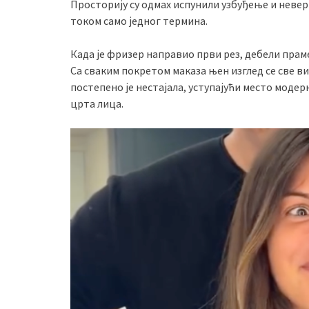
Просторију су одмах испунили узбуђење и невер
током само једног термина.
Када је фризер направио први рез, дебели прамен
Са сваким покретом маказа њен изглед се све ви
постепено је нестајала, уступајући место моде
црта лица.