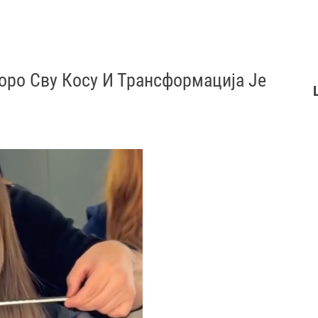
оро Сву Косу И Трансформација Је