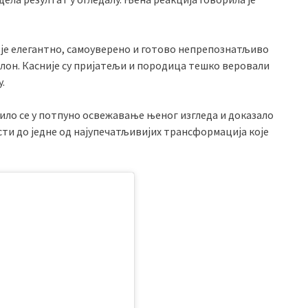
 је елегантно, самоуверено и готово непрепознатљиво
 салон. Касније су пријатељи и породица тешко веровали
.
ло се у потпуно освежавање њеног изгледа и доказало
сти до једне од најупечатљивијих трансформација које