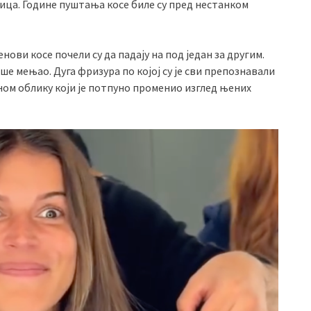
ица. Године пуштања косе биле су пред нестанком
ови косе почели су да падају на под један за другим.
ше мењао. Дуга фризура по којој су је сви препознавали
рном облику који је потпуно променио изглед њених