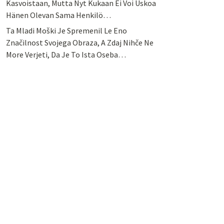
Kasvoistaan, Mutta Nyt Kukaan Ei Voi Uskoa
Hänen Olevan Sama Henkilö…
Ta Mladi Moški Je Spremenil Le Eno
Značilnost Svojega Obraza, A Zdaj Nihče Ne
More Verjeti, Da Je To Ista Oseba…