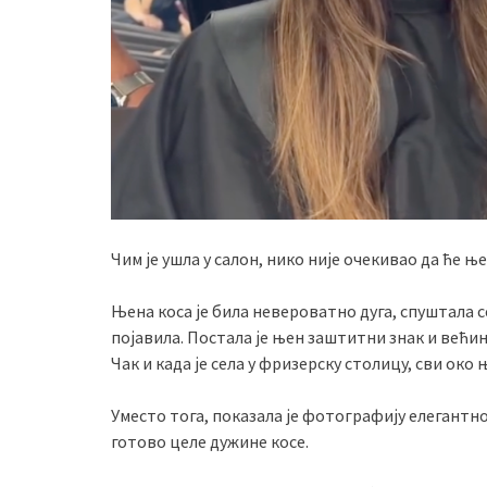
Чим је ушла у салон, нико није очекивао да ће
Њена коса је била невероватно дуга, спуштала с
појавила. Постала је њен заштитни знак и већин
Чак и када је села у фризерску столицу, сви око
Уместо тога, показала је фотографију елегантно
готово целе дужине косе.