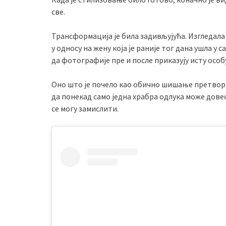
све.
Трансформација је била задивљујућа. Изгледала
у односу на жену која је раније тог дана ушла у
да фотографије пре и после приказују исту особу
Оно што је почело као обично шишање претвори
да понекад само једна храбра одлука може дове
се могу замислити.