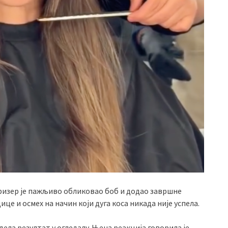
ризер је пажљиво обликовао боб и додао завршне
ице и осмех на начин који дуга коса никада није успела.
дела резултат у огледалу. Њена реакција говорила је