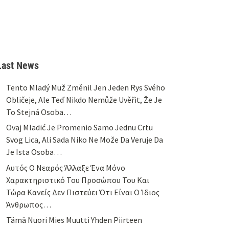
Last News
Tento Mladý Muž Změnil Jen Jeden Rys Svého
Obličeje, Ale Teď Nikdo Nemůže Uvěřit, Že Je
To Stejná Osoba…
Ovaj Mladić Je Promenio Samo Jednu Crtu
Svog Lica, Ali Sada Niko Ne Može Da Veruje Da
Je Ista Osoba…
Αυτός Ο Νεαρός Άλλαξε Ένα Μόνο
Χαρακτηριστικό Του Προσώπου Του Και
Τώρα Κανείς Δεν Πιστεύει Ότι Είναι Ο Ίδιος
Άνθρωπος…
Tämä Nuori Mies Muutti Yhden Piirteen