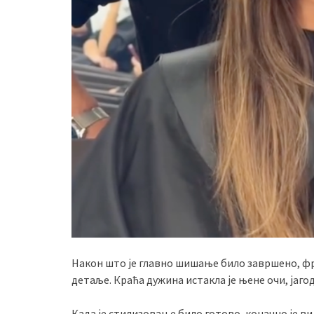
Након што је главно шишање било завршено, ф
детаље. Краћа дужина истакла је њене очи, јагод
Када је стилизовање било готово, коначно је ви