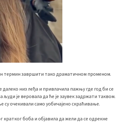
 њен термин завршити тако драматичном променом.
е далеко низ леђа и привлачила пажњу где год би се
а људи је веровала да ће је заувек задржати таквом.
 ње су очекивали само уобичајено скраћивање.
г кратког боба и објавила да жели да се одрекне