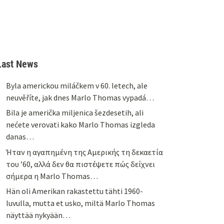
Last News
Byla americkou miláčkem v 60. letech, ale
neuvěříte, jak dnes Marlo Thomas vypadá…
Bila je američka miljenica šezdesetih, ali
nećete verovati kako Marlo Thomas izgleda
danas…
Ήταν η αγαπημένη της Αμερικής τη δεκαετία
του ’60, αλλά δεν θα πιστέψετε πώς δείχνει
σήμερα η Marlo Thomas…
Hän oli Amerikan rakastettu tähti 1960-
luvulla, mutta et usko, miltä Marlo Thomas
näyttää nykyään…