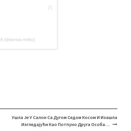
TA (@denise.mitiko)
Ушла Је У Салон Са Дугом Седом Косом И Изашла
Изгледајући Као Потпуно Друга Особа…