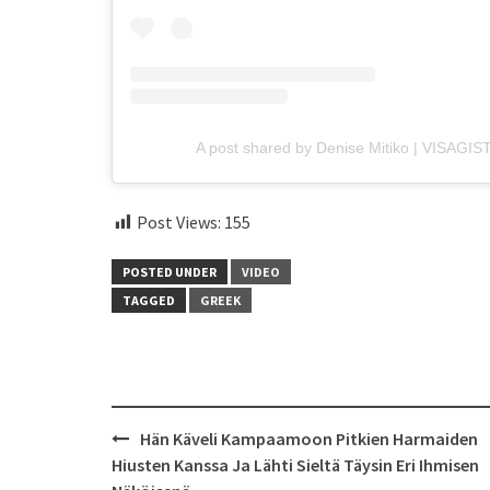
A post shared by Denise Mitiko | VISAGIS
Post Views:
155
POSTED UNDER
VIDEO
TAGGED
GREEK
Post
Hän Käveli Kampaamoon Pitkien Harmaiden
navigation
Hiusten Kanssa Ja Lähti Sieltä Täysin Eri Ihmisen