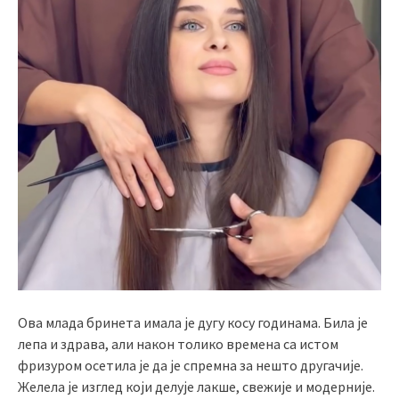
Ова млада бринета имала је дугу косу годинама. Била је
лепа и здрава, али након толико времена са истом
фризуром осетила је да је спремна за нешто другачије.
Желела је изглед који делује лакше, свежије и модерније.