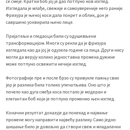
се смеје. Кратки боб јој је дао потпуно нов изглед.
Изгледала је млађе, свежије и самоувереније него раније.
Фризура је њеној коси дала покрет и облик, док је
савршено уоквирила њено лице.
Пријатељи и гледаоци били су одушевљени
трансформацијом. Многи су рекли да је фризура
изгледала као да јој је одузела године са лица. Други нису
могли да верују колико једноставна промена дужине
може потпуно освежити нечији изглед.
Фотографије пре и после брзо су привукле пажњу свих
јер је разлика била толико упечатљива. Оно што је
почело као дуга смеђа коса постало је модеран и
елегантан боб који је потпуно променио њен изглед.
Коначни резултат доказује да понекад и најмање
промене могу направити највећу разлику. Само једно
шишање било је довољно да створи свеж и младалачки