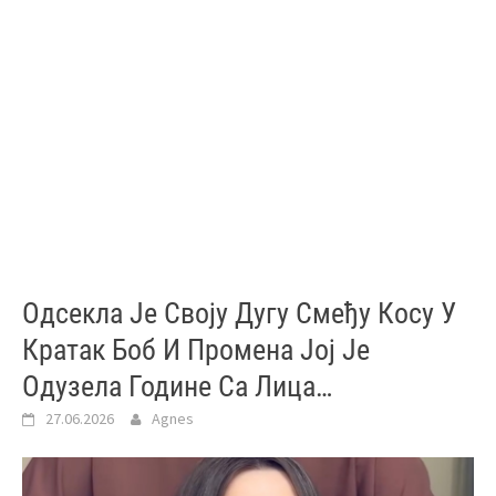
Одсекла Је Своју Дугу Смеђу Косу У
Кратак Боб И Промена Јој Је
Одузела Године Са Лица…
27.06.2026
Agnes