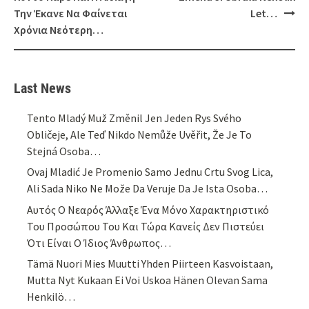
Την Έκανε Να Φαίνεται
Let…
Χρόνια Νεότερη…
Last News
Tento Mladý Muž Změnil Jen Jeden Rys Svého
Obličeje, Ale Teď Nikdo Nemůže Uvěřit, Že Je To
Stejná Osoba…
Ovaj Mladić Je Promenio Samo Jednu Crtu Svog Lica,
Ali Sada Niko Ne Može Da Veruje Da Je Ista Osoba…
Αυτός Ο Νεαρός Άλλαξε Ένα Μόνο Χαρακτηριστικό
Του Προσώπου Του Και Τώρα Κανείς Δεν Πιστεύει
Ότι Είναι Ο Ίδιος Άνθρωπος…
Tämä Nuori Mies Muutti Yhden Piirteen Kasvoistaan,
Mutta Nyt Kukaan Ei Voi Uskoa Hänen Olevan Sama
Henkilö…