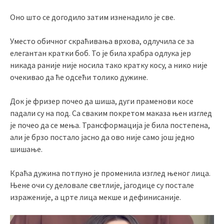
Оно што се догодило затим изненадило је све.
Уместо обичног скраћивања врхова, одлучила се за
елегантан кратки боб. То је била храбра одлука јер
никада раније није носила тако кратку косу, а нико није
очекивао да ће одсећи толико дужине.
Док је фризер почео да шиша, дуги праменови косе
падали су на под. Са сваким покретом маказа њен изглед
је почео да се мења. Трансформација је била постепена,
али је брзо постало јасно да ово није само још једно
шишање.
Краћа дужина потпуно је променила изглед њеног лица.
Њене очи су деловале светлије, јагодице су постале
израженије, а црте лица мекше и дефинисаније.