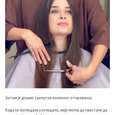
Затим је дошао тренутак коначног откривања.
Када се погледала у огледало, није могла да престане да