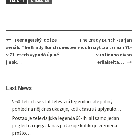
TAGGED
ROMANIAN
Post
Teenagerský idol ze
The Brady Bunch -sarjan
navigation
seriálu The Brady Bunch dnes
teini-idoli näyttää tänään 71-
v 71 letech vypadá úplně
vuotiaana aivan
jinak…
erilaiselta…
Last News
V 60. letech se stal televizní legendou, ale jediný
pohled na něj dnes ukazuje, kolik času už uplynulo…
Postao je televizijska legenda 60-ih, ali samo jedan
pogled na njega danas pokazuje koliko je vremena
prošlo…