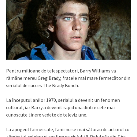
Pentru milioane de telespectatori, Barry Williams va
rămâne mereu Greg Brady, fratele mai mare fermecător din
serialul de succes The Brady Bunch.
La începutul anilor 1970, serialul a devenit un fenomen
cultural, iar Barry a devenit rapid una dintre cele mai
cunoscute tinere vedete de televiziune.
La apogeul faimei sale, fanii nu se mai săturau de actorul cu
zâmbetul celebru și coafura sa ciufulită. Rolul său din The