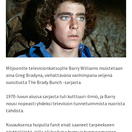
Miljoonille televisionkatsojille Barry Williams muistetaan
aina Greg Bradyna, viehättävänä vanhimpana veljenä
suositusta The Brady Bunch -sarjasta.
1970-luvun alussa sarjasta tuli kulttuuri-ilmiö, ja Barry
nousi nopeasti yhdeksi television tunnetuimmista nuorista
tähdistä.
Kuvauksensa huipulla fanit eivät saaneet tarpeekseen
näyttelijästä, jolla oli kuuluisa hymy ja tunnusomainen