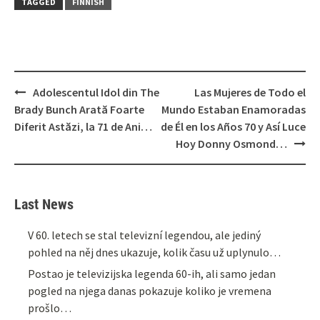
TAGGED
FINNISH
Post
Adolescentul Idol din The
Las Mujeres de Todo el
navigation
Brady Bunch Arată Foarte
Mundo Estaban Enamoradas
Diferit Astăzi, la 71 de Ani…
de Él en los Años 70 y Así Luce
Hoy Donny Osmond…
Last News
V 60. letech se stal televizní legendou, ale jediný
pohled na něj dnes ukazuje, kolik času už uplynulo…
Postao je televizijska legenda 60-ih, ali samo jedan
pogled na njega danas pokazuje koliko je vremena
prošlo…