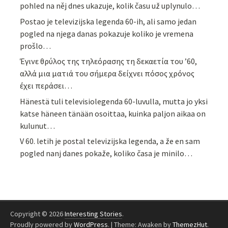
pohled na něj dnes ukazuje, kolik času už uplynulo…
Postao je televizijska legenda 60-ih, ali samo jedan
pogled na njega danas pokazuje koliko je vremena
prošlo…
Έγινε θρύλος της τηλεόρασης τη δεκαετία του ’60,
αλλά μια ματιά του σήμερα δείχνει πόσος χρόνος
έχει περάσει…
Hänestä tuli televisiolegenda 60-luvulla, mutta jo yksi
katse häneen tänään osoittaa, kuinka paljon aikaa on
kulunut…
V 60. letih je postal televizijska legenda, a že en sam
pogled nanj danes pokaže, koliko časa je minilo…
Copyright © 2026
Interesting Stories
.
Proudly powered by
WordPress
.
|
Theme: Awaken by
ThemezHut
.