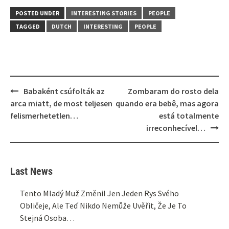
POSTED UNDER
INTERESTING STORIES
PEOPLE
TAGGED
DUTCH
INTERESTING
PEOPLE
Post
Babaként csúfolták az
Zombaram do rosto dela
navigation
arca miatt, de most teljesen
quando era bebê, mas agora
felismerhetetlen…
está totalmente
irreconhecível…
Last News
Tento Mladý Muž Změnil Jen Jeden Rys Svého
Obličeje, Ale Teď Nikdo Nemůže Uvěřit, Že Je To
Stejná Osoba…