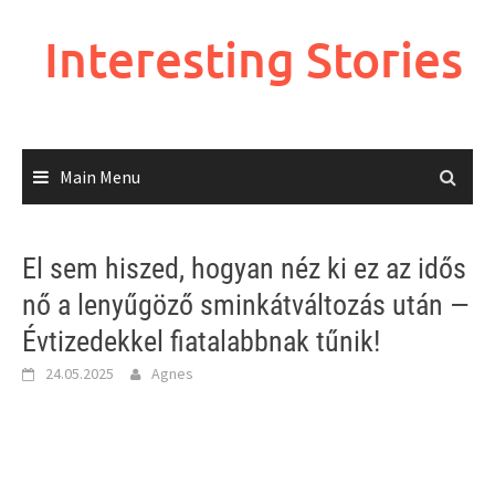
Skip
to
Interesting Stories
content
Main Menu
El sem hiszed, hogyan néz ki ez az idős
nő a lenyűgöző sminkátváltozás után —
Évtizedekkel fiatalabbnak tűnik!
24.05.2025
Agnes