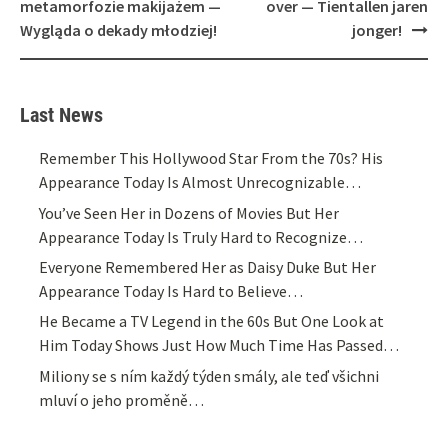
metamorfozie makijażem —
over — Tientallen jaren
Wygląda o dekady młodziej!
jonger!
Last News
Remember This Hollywood Star From the 70s? His
Appearance Today Is Almost Unrecognizable…
You’ve Seen Her in Dozens of Movies But Her
Appearance Today Is Truly Hard to Recognize…
Everyone Remembered Her as Daisy Duke But Her
Appearance Today Is Hard to Believe…
He Became a TV Legend in the 60s But One Look at
Him Today Shows Just How Much Time Has Passed…
Miliony se s ním každý týden smály, ale teď všichni
mluví o jeho proměně…