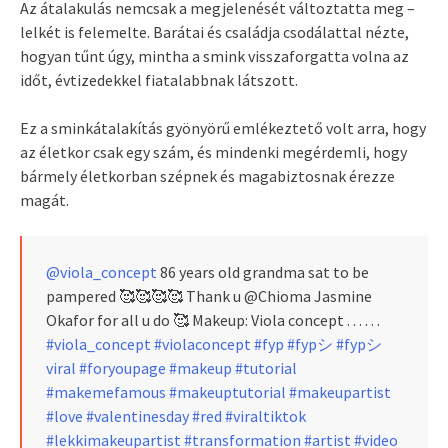
Az átalakulás nemcsak a megjelenését változtatta meg –
lelkét is felemelte. Barátai és családja csodálattal nézte,
hogyan tűnt úgy, mintha a smink visszaforgatta volna az
időt, évtizedekkel fiatalabbnak látszott.
Ez a sminkátalakítás gyönyörű emlékeztető volt arra, hogy
az életkor csak egy szám, és mindenki megérdemli, hogy
bármely életkorban szépnek és magabiztosnak érezze
magát.
@viola_concept
86 years old grandma sat to be
pampered 🥰🥰🥰🥰 Thank u @Chioma Jasmine
Okafor for all u do 🥰 Makeup: Viola concept . . . . . .
#viola_concept
#violaconcept
#fyp
#fypシ
#fypシ゚
viral
#foryoupage
#makeup
#tutorial
#makemefamous
#makeuptutorial
#makeupartist
#love
#valentinesday
#red
#viraltiktok
#lekkimakeupartist
#transformation
#artist
#video