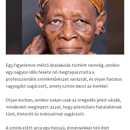
Egy figyelemre méltó átalakulás történt nemrég, amikor
egy nagyon idős fekete nő megtapasztalta a
professzionális sminkművészet varázsát, és olyan fiatalos
ragyogást sugárzott, amely szinte dacol az évekkel.
Olyan korban, amikor sokan csak az öregedés jeleit várják,
mindenkit meglepett azzal, hogy jelentősen fiatalabbnak
tűnt, életerőt és önbizalmat sugárzott.
A smink előtt arca egy hosszú, élményekkel teli élet