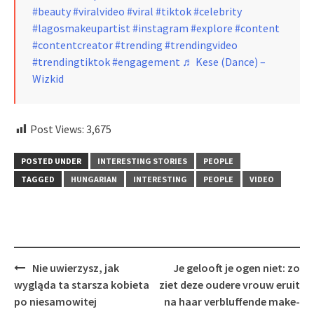
#beauty
#viralvideo
#viral
#tiktok
#celebrity
#lagosmakeupartist
#instagram
#explore
#content
#contentcreator
#trending
#trendingvideo
#trendingtiktok
#engagement
♬ Kese (Dance) –
Wizkid
Post Views:
3,675
POSTED UNDER
INTERESTING STORIES
PEOPLE
TAGGED
HUNGARIAN
INTERESTING
PEOPLE
VIDEO
Post
Nie uwierzysz, jak
Je gelooft je ogen niet: zo
navigation
wygląda ta starsza kobieta
ziet deze oudere vrouw eruit
po niesamowitej
na haar verbluffende make-