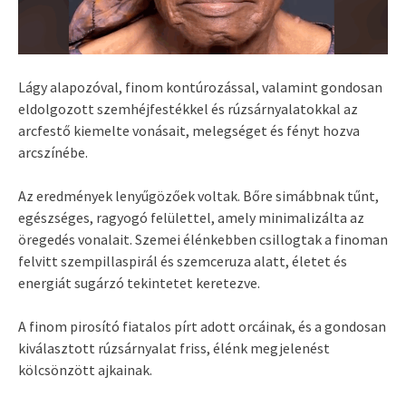
Lágy alapozóval, finom kontúrozással, valamint gondosan
eldolgozott szemhéjfestékkel és rúzsárnyalatokkal az
arcfestő kiemelte vonásait, melegséget és fényt hozva
arcszínébe.
Az eredmények lenyűgözőek voltak. Bőre simábbnak tűnt,
egészséges, ragyogó felülettel, amely minimalizálta az
öregedés vonalait. Szemei élénkebben csillogtak a finoman
felvitt szempillaspirál és szemceruza alatt, életet és
energiát sugárzó tekintetet keretezve.
A finom pirosító fiatalos pírt adott orcáinak, és a gondosan
kiválasztott rúzsárnyalat friss, élénk megjelenést
kölcsönzött ajkainak.