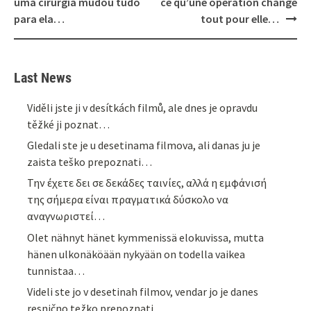
uma cirurgia mudou tudo
ce qu’une opération change
para ela…
tout pour elle…
Last News
Viděli jste ji v desítkách filmů, ale dnes je opravdu
těžké ji poznat…
Gledali ste je u desetinama filmova, ali danas ju je
zaista teško prepoznati…
Την έχετε δει σε δεκάδες ταινίες, αλλά η εμφάνισή
της σήμερα είναι πραγματικά δύσκολο να
αναγνωριστεί…
Olet nähnyt hänet kymmenissä elokuvissa, mutta
hänen ulkonäköään nykyään on todella vaikea
tunnistaa…
Videli ste jo v desetinah filmov, vendar jo je danes
resnično težko prepoznati…