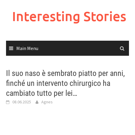
Skip
to
Interesting Stories
content
Main Menu
Il suo naso è sembrato piatto per anni,
finché un intervento chirurgico ha
cambiato tutto per lei…
08.06.2025
Agnes