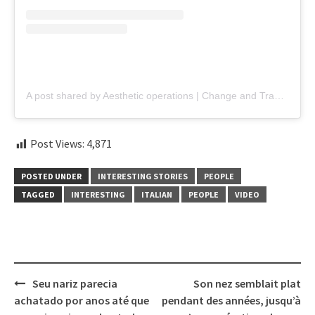
A post shared by Aesthetic operations | Change and Transformation (@nosejobfor.u)
Post Views:
4,871
POSTED UNDER
INTERESTING STORIES
PEOPLE
TAGGED
INTERESTING
ITALIAN
PEOPLE
VIDEO
Post
Seu nariz parecia
Son nez semblait plat
navigation
achatado por anos até que
pendant des années, jusqu’à