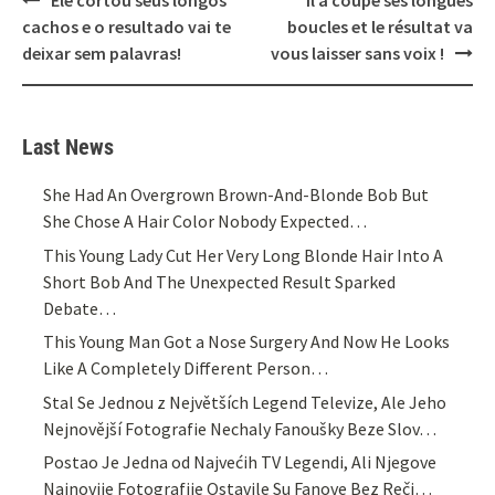
Ele cortou seus longos
Il a coupé ses longues
navigation
cachos e o resultado vai te
boucles et le résultat va
deixar sem palavras!
vous laisser sans voix !
Last News
She Had An Overgrown Brown-And-Blonde Bob But
She Chose A Hair Color Nobody Expected…
This Young Lady Cut Her Very Long Blonde Hair Into A
Short Bob And The Unexpected Result Sparked
Debate…
This Young Man Got a Nose Surgery And Now He Looks
Like A Completely Different Person…
Stal Se Jednou z Největších Legend Televize, Ale Jeho
Nejnovější Fotografie Nechaly Fanoušky Beze Slov…
Postao Je Jedna od Najvećih TV Legendi, Ali Njegove
Najnovije Fotografije Ostavile Su Fanove Bez Reči…