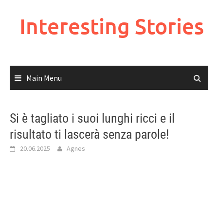
Skip
to
Interesting Stories
content
Main Menu
Si è tagliato i suoi lunghi ricci e il
risultato ti lascerà senza parole!
20.06.2025
Agnes