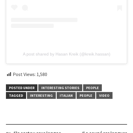
A post shared by Hasan Kreik (@kreik.hassan)
Post Views:
1,580
POSTED UNDER
INTERESTING STORIES
PEOPLE
TAGGED
INTERESTING
ITALIAN
PEOPLE
VIDEO
Post