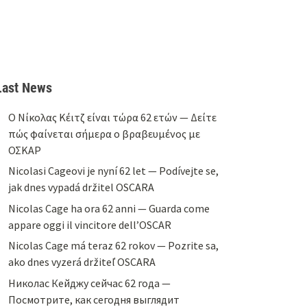
Last News
Ο Νίκολας Κέιτζ είναι τώρα 62 ετών — Δείτε
πώς φαίνεται σήμερα ο βραβευμένος με
ΟΣΚΑΡ
Nicolasi Cageovi je nyní 62 let — Podívejte se,
jak dnes vypadá držitel OSCARA
Nicolas Cage ha ora 62 anni — Guarda come
appare oggi il vincitore dell’OSCAR
Nicolas Cage má teraz 62 rokov — Pozrite sa,
ako dnes vyzerá držiteľ OSCARA
Николас Кейджу сейчас 62 года —
Посмотрите, как сегодня выглядит