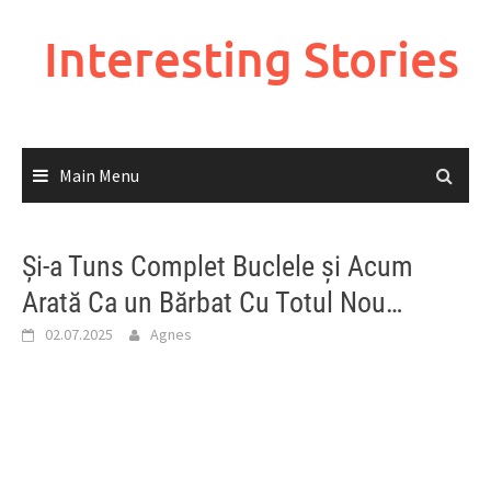
Skip
to
Interesting Stories
content
Main Menu
Și-a Tuns Complet Buclele și Acum
Arată Ca un Bărbat Cu Totul Nou…
02.07.2025
Agnes