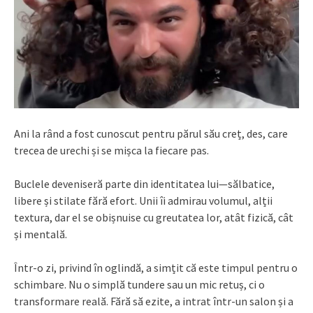
Ani la rând a fost cunoscut pentru părul său creț, des, care
trecea de urechi și se mișca la fiecare pas.
Buclele deveniseră parte din identitatea lui—sălbatice,
libere și stilate fără efort. Unii îi admirau volumul, alții
textura, dar el se obișnuise cu greutatea lor, atât fizică, cât
și mentală.
Într-o zi, privind în oglindă, a simțit că este timpul pentru o
schimbare. Nu o simplă tundere sau un mic retuș, ci o
transformare reală. Fără să ezite, a intrat într-un salon și a