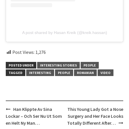
A post shared by Hasan Kreik (@kreik.hassan)
Post Views:
1,276
POSTED UNDER
INTERESTING STORIES
PEOPLE
TAGGED
INTERESTING
PEOPLE
ROMANIAN
VIDEO
Post
Han Klippte Av Sina
This Young Lady Got a Nose
navigation
Lockar – Och Ser Nu Ut Som
Surgery and Her Face Looks
en Helt Ny Man…
Totally Different After…