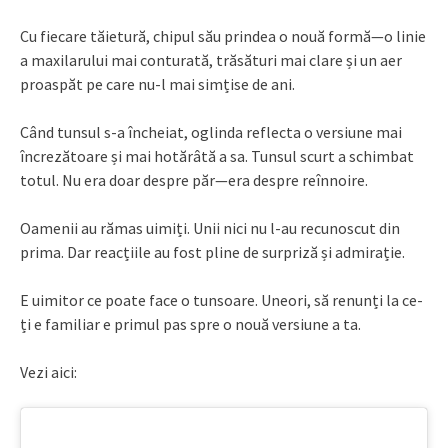
Cu fiecare tăietură, chipul său prindea o nouă formă—o linie
a maxilarului mai conturată, trăsături mai clare și un aer
proaspăt pe care nu-l mai simțise de ani.
Când tunsul s-a încheiat, oglinda reflecta o versiune mai
încrezătoare și mai hotărâtă a sa. Tunsul scurt a schimbat
totul. Nu era doar despre păr—era despre reînnoire.
Oamenii au rămas uimiți. Unii nici nu l-au recunoscut din
prima. Dar reacțiile au fost pline de surpriză și admirație.
E uimitor ce poate face o tunsoare. Uneori, să renunți la ce-
ți e familiar e primul pas spre o nouă versiune a ta.
Vezi aici: