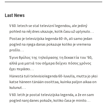
Last News
V 60. letech se stal televizní legendou, ale jediný
pohled na něj dnes ukazuje, kolik času už uplynulo…
Postao je televizijska legenda 60-ih, ali samo jedan
pogled na njega danas pokazuje koliko je vremena
prošlo…
Έγινε θρύλος της τηλεόρασης τη δεκαετία του ’60,
αλλά μια ματιά του σήμερα δείχνει πόσος χρόνος
έχει περάσει…
Hänestä tuli televisiolegenda 60-luvulla, mutta jo yksi
katse häneen tänään osoittaa, kuinka paljon aikaa on
kulunut…
V 60. letih je postal televizijska legenda, a že en sam
pogled nanj danes pokaže, koliko časa je minilo…