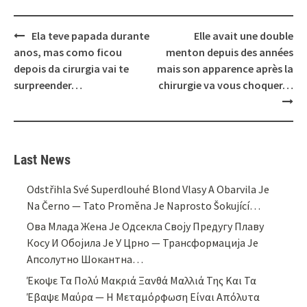
Post
Ela teve papada durante
Elle avait une double
navigation
anos, mas como ficou
menton depuis des années
depois da cirurgia vai te
mais son apparence après la
surpreender…
chirurgie va vous choquer…
Last News
Odstřihla Své Superdlouhé Blond Vlasy A Obarvila Je
Na Černo — Tato Proměna Je Naprosto Šokující…
Ова Млада Жена Је Одсекла Своју Предугу Плаву
Косу И Обојила Је У Црно — Трансформација Је
Апсолутно Шокантна…
Έκοψε Τα Πολύ Μακριά Ξανθά Μαλλιά Της Και Τα
Έβαψε Μαύρα — Η Μεταμόρφωση Είναι Απόλυτα