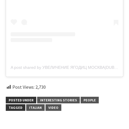
A post shared by УВЕЛИЧЕНИЕ ЯГОДИЦ МОСКВА|DUBAI ПЛАСТИЧЕСКИЙ ХИРУРГ (@dr_teri_cosmetolog)
Post Views:
2,730
POSTED UNDER
INTERESTING STORIES
PEOPLE
TAGGED
ITALIAN
VIDEO