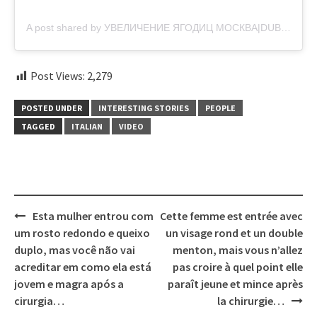
A post shared by УВЕЛИЧЕНИЕ ЯГОДИЦ МОСКВА|DUBAI ПЛАСТИЧЕСКИЙ ХИРУРГ (@dr_teri_cosmetolog)
Post Views:
2,279
POSTED UNDER
INTERESTING STORIES
PEOPLE
TAGGED
ITALIAN
VIDEO
Post
Esta mulher entrou com
Cette femme est entrée avec
navigation
um rosto redondo e queixo
un visage rond et un double
duplo, mas você não vai
menton, mais vous n’allez
acreditar em como ela está
pas croire à quel point elle
jovem e magra após a
paraît jeune et mince après
cirurgia…
la chirurgie…