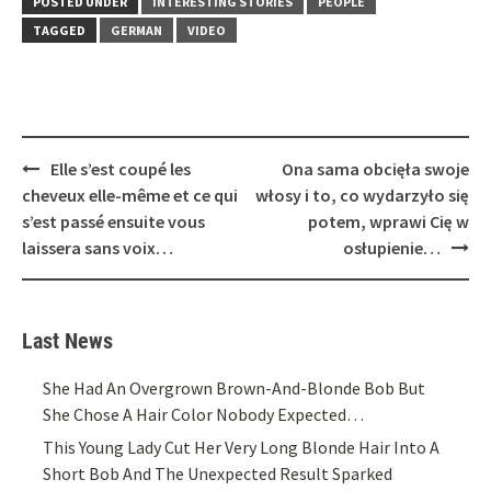
POSTED UNDER
INTERESTING STORIES
PEOPLE
TAGGED
GERMAN
VIDEO
Post
Elle s’est coupé les
Ona sama obcięła swoje
navigation
cheveux elle-même et ce qui
włosy i to, co wydarzyło się
s’est passé ensuite vous
potem, wprawi Cię w
laissera sans voix…
osłupienie…
Last News
She Had An Overgrown Brown-And-Blonde Bob But
She Chose A Hair Color Nobody Expected…
This Young Lady Cut Her Very Long Blonde Hair Into A
Short Bob And The Unexpected Result Sparked