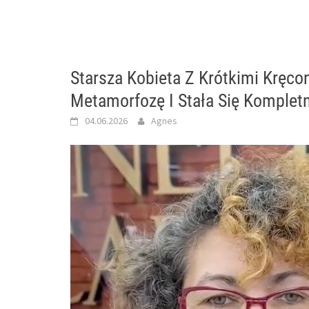
Starsza Kobieta Z Krótkimi Kręc
Metamorfozę I Stała Się Komplet
04.06.2026
Agnes