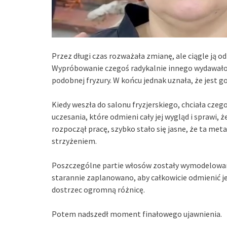
Przez długi czas rozważała zmianę, ale ciągle ją o
Wypróbowanie czegoś radykalnie innego wydawało s
podobnej fryzury. W końcu jednak uznała, że jest 
Kiedy weszła do salonu fryzjerskiego, chciała czego
uczesania, które odmieni cały jej wygląd i sprawi, ż
rozpoczął pracę, szybko stało się jasne, że ta m
strzyżeniem.
Poszczególne partie włosów zostały wymodelowane
starannie zaplanowano, aby całkowicie odmienić 
dostrzec ogromną różnicę.
Potem nadszedł moment finałowego ujawnienia.