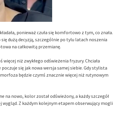
dkładała, ponieważ czuła się komfortowo z tym, co znała.
ię dużą decyzją, szczególnie po tylu latach noszenia
gotowa na całkowitą przemianę.
ś więcej niż zwykłego odświeżenia fryzury. Chciała
e poczuje się jak nowa wersja samej siebie. Gdy stylista
etamorfoza będzie czymś znacznie więcej niż rutynowym
 na nowo, kolor został odświeżony, a każdy szczegół
jej wygląd. Z każdym kolejnym etapem obserwujący mogli