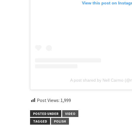
View this post on Instag
A post shared by Nell Carmo (@n
Post Views:
1,999
POSTED UNDER
VIDEO
TAGGED
POLISH