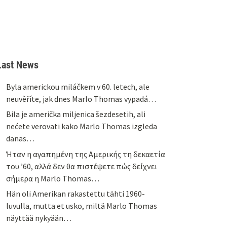
Last News
Byla americkou miláčkem v 60. letech, ale
neuvěříte, jak dnes Marlo Thomas vypadá…
Bila je američka miljenica šezdesetih, ali
nećete verovati kako Marlo Thomas izgleda
danas…
Ήταν η αγαπημένη της Αμερικής τη δεκαετία
του ’60, αλλά δεν θα πιστέψετε πώς δείχνει
σήμερα η Marlo Thomas…
Hän oli Amerikan rakastettu tähti 1960-
luvulla, mutta et usko, miltä Marlo Thomas
näyttää nykyään…