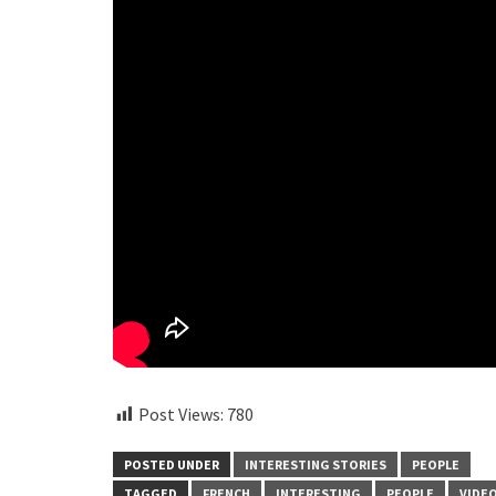
Post Views:
780
POSTED UNDER
INTERESTING STORIES
PEOPLE
TAGGED
FRENCH
INTERESTING
PEOPLE
VIDE