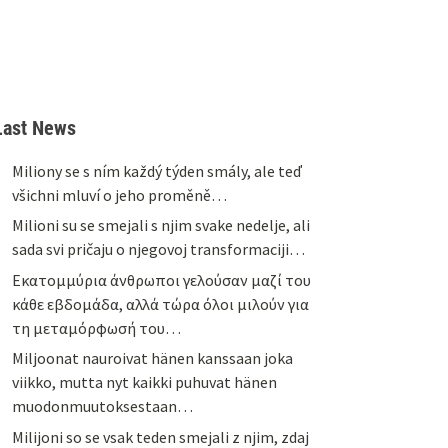
Last News
Miliony se s ním každý týden smály, ale teď
všichni mluví o jeho proměně…
Milioni su se smejali s njim svake nedelje, ali
sada svi pričaju o njegovoj transformaciji…
Εκατομμύρια άνθρωποι γελούσαν μαζί του
κάθε εβδομάδα, αλλά τώρα όλοι μιλούν για
τη μεταμόρφωσή του…
Miljoonat nauroivat hänen kanssaan joka
viikko, mutta nyt kaikki puhuvat hänen
muodonmuutoksestaan…
Milijoni so se vsak teden smejali z njim, zdaj