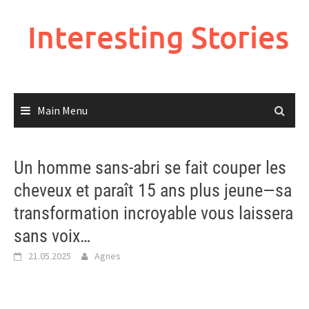
Skip
to
Interesting Stories
content
Main Menu
Un homme sans-abri se fait couper les
cheveux et paraît 15 ans plus jeune—sa
transformation incroyable vous laissera
sans voix…
21.05.2025
Agnes