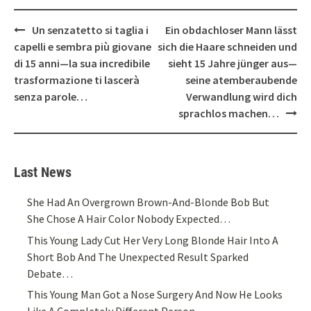
Post
Un senzatetto si taglia i
Ein obdachloser Mann lässt
navigation
capelli e sembra più giovane
sich die Haare schneiden und
di 15 anni—la sua incredibile
sieht 15 Jahre jünger aus—
trasformazione ti lascerà
seine atemberaubende
senza parole…
Verwandlung wird dich
sprachlos machen…
Last News
She Had An Overgrown Brown-And-Blonde Bob But
She Chose A Hair Color Nobody Expected…
This Young Lady Cut Her Very Long Blonde Hair Into A
Short Bob And The Unexpected Result Sparked
Debate…
This Young Man Got a Nose Surgery And Now He Looks