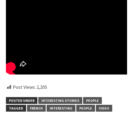
Post Views:
2,205
POSTED UNDER
INTERESTING STORIES
PEOPLE
TAGGED
FRENCH
INTERESTING
PEOPLE
VIDEO