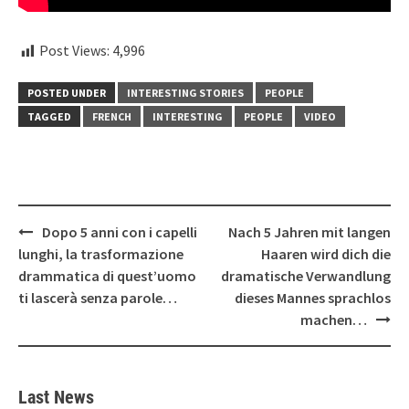
Post Views:
4,996
POSTED UNDER
INTERESTING STORIES
PEOPLE
TAGGED
FRENCH
INTERESTING
PEOPLE
VIDEO
Post
Dopo 5 anni con i capelli
Nach 5 Jahren mit langen
navigation
lunghi, la trasformazione
Haaren wird dich die
drammatica di quest’uomo
dramatische Verwandlung
ti lascerà senza parole…
dieses Mannes sprachlos
machen…
Last News