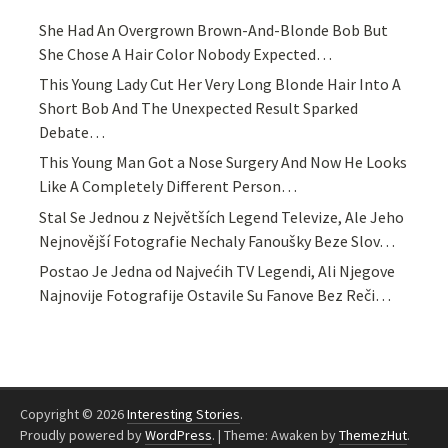
She Had An Overgrown Brown-And-Blonde Bob But
She Chose A Hair Color Nobody Expected…
This Young Lady Cut Her Very Long Blonde Hair Into A
Short Bob And The Unexpected Result Sparked
Debate…
This Young Man Got a Nose Surgery And Now He Looks
Like A Completely Different Person…
Stal Se Jednou z Největších Legend Televize, Ale Jeho
Nejnovější Fotografie Nechaly Fanoušky Beze Slov…
Postao Je Jedna od Najvećih TV Legendi, Ali Njegove
Najnovije Fotografije Ostavile Su Fanove Bez Reči…
Copyright © 2026
Interesting Stories
.
Proudly powered by
WordPress
.
|
Theme: Awaken by
ThemezHut
.