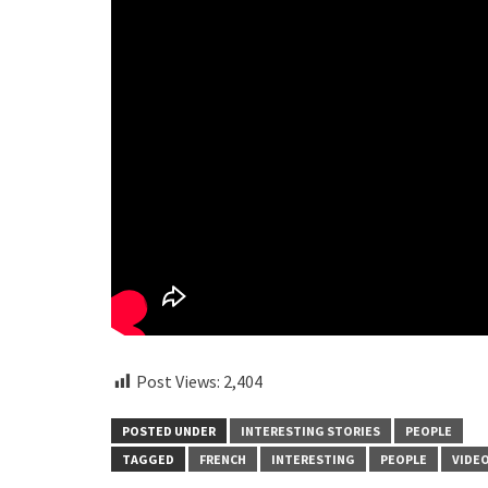
Post Views:
2,404
POSTED UNDER
INTERESTING STORIES
PEOPLE
TAGGED
FRENCH
INTERESTING
PEOPLE
VIDE