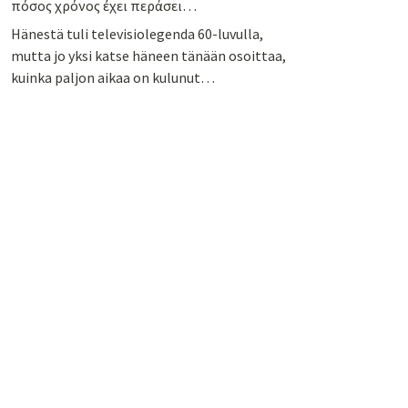
πόσος χρόνος έχει περάσει…
Hänestä tuli televisiolegenda 60-luvulla,
mutta jo yksi katse häneen tänään osoittaa,
kuinka paljon aikaa on kulunut…