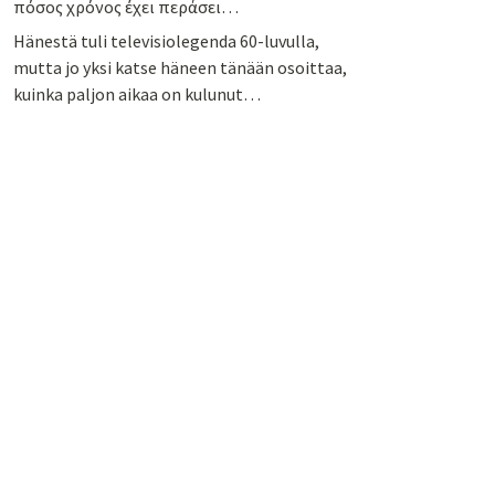
πόσος χρόνος έχει περάσει…
Hänestä tuli televisiolegenda 60-luvulla,
mutta jo yksi katse häneen tänään osoittaa,
kuinka paljon aikaa on kulunut…