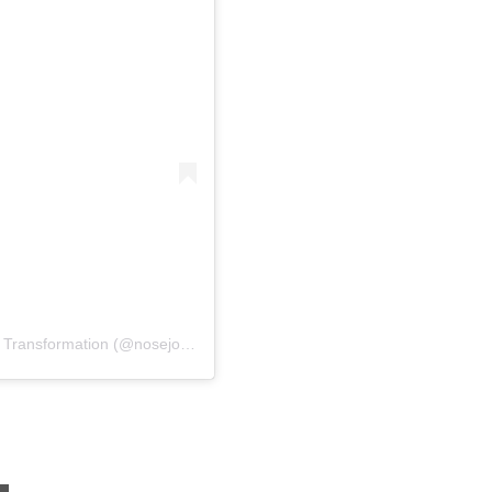
A post shared by Aesthetic operations | Change and Transformation (@nosejobfor.u)