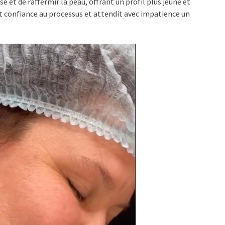
e et de raffermir la peau, offrant un profil plus jeune et
 fit confiance au processus et attendit avec impatience un