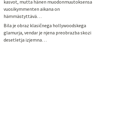
kasvot, mutta hänen muodonmuutoksensa
vuosikymmenten aikana on
hämmästyttävä…
Bila je obraz klasičnega hollywoodskega
glamurja, vendar je njena preobrazba skozi
desetletja izjemna…