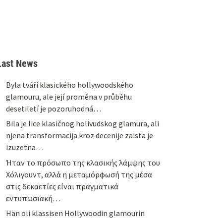
Last News
Byla tváří klasického hollywoodského
glamouru, ale její proměna v průběhu
desetiletí je pozoruhodná…
Bila je lice klasičnog holivudskog glamura, ali
njena transformacija kroz decenije zaista je
izuzetna…
Ήταν το πρόσωπο της κλασικής λάμψης του
Χόλιγουντ, αλλά η μεταμόρφωσή της μέσα
στις δεκαετίες είναι πραγματικά
εντυπωσιακή…
Hän oli klassisen Hollywoodin glamourin