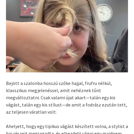
Bejött a szalonba hosszú szőke hajjal, frufru nélkül,
klasszikus megjelenéssel, amit nehéznek tűnt
megváltoztatni. Csak valami újat akart—talán egy kis
vágást, talán egy kis stílust—de amit a fodrász ezután tett,
az teljesen váratlan volt.
Ahelyett, hogy egy tipikus vágást készített volna, a stylist a
haj részeit megragadta, és elkezdett vágni egy majdnem