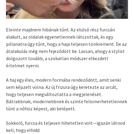
Eleinte majdnem hibának tűnt. Az elülső rész furcsán
alakult, az oldalak egyenetlennek látszottak, és egy
pillanatra úgy tűnt, hogy a haja teljesen tönkrement. De az
átalakulás még nem fejeződött be. Lassan, ahogy a stylist
dolgozott tovább, a szokatlan módszer elkezdett
értelmet nyerni.
A haj egy éles, modern formába rendeződött, amit senki
sem képzelt volna. Az új frizura úgy keretezte az arcát,
hogy teljesen megváltoztatta a megjelenését.
Bátrabbnak, modernebbnek és szinte felismerhetetlennek
tűnt a nőhöz képest, aki belépett.
Sokkoló, furcsa és teljesen hihetetlen volt—igazán látnod
kell, hogy elhidd.