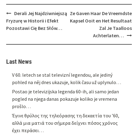
Post
Derali Jej Najdziwniejszą
Ze Gaven Haar De Vreemdste
navigation
Fryzurę w Historii i Efekt
Kapsel Ooit en Het Resultaat
Pozostawi Cię Bez Słów…
Zal Je Taalloos
Achterlaten…
Last News
V 60. letech se stal televizní legendou, ale jediný
pohled na něj dnes ukazuje, kolik času už uplynulo…
Postao je televizijska legenda 60-ih, ali samo jedan
pogled na njega danas pokazuje koliko je vremena
prošlo…
Έγινε θρύλος της τηλεόρασης τη δεκαετία του ’60,
αλλά μια ματιά του σήμερα δείχνει πόσος χρόνος
έχει περάσει…