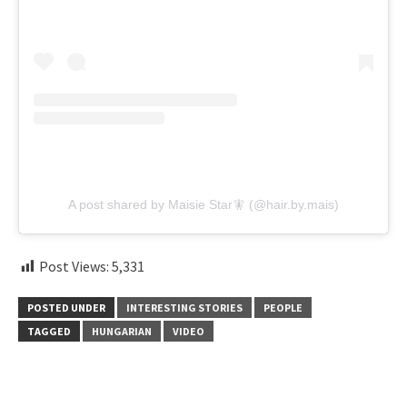
A post shared by Maisie Star🧚 (@hair.by.mais)
Post Views:
5,331
POSTED UNDER
INTERESTING STORIES
PEOPLE
TAGGED
HUNGARIAN
VIDEO