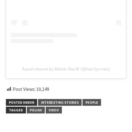
A post shared by Maisie Star🧚 (@hair.by.mais)
Post Views:
10,149
POSTED UNDER
INTERESTING STORIES
PEOPLE
TAGGED
POLISH
VIDEO