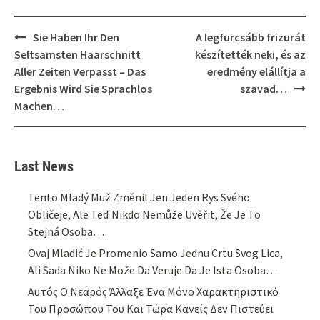
Post
Sie Haben Ihr Den
A legfurcsább frizurát
navigation
Seltsamsten Haarschnitt
készítették neki, és az
Aller Zeiten Verpasst – Das
eredmény elállítja a
Ergebnis Wird Sie Sprachlos
szavad…
Machen…
Last News
Tento Mladý Muž Změnil Jen Jeden Rys Svého
Obličeje, Ale Teď Nikdo Nemůže Uvěřit, Že Je To
Stejná Osoba…
Ovaj Mladić Je Promenio Samo Jednu Crtu Svog Lica,
Ali Sada Niko Ne Može Da Veruje Da Je Ista Osoba…
Αυτός Ο Νεαρός Άλλαξε Ένα Μόνο Χαρακτηριστικό
Του Προσώπου Του Και Τώρα Κανείς Δεν Πιστεύει