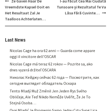
Post
Ze Gaven Haar De
I-au Făcut Cea Mai Ciudată
navigation
Vreemdste Kapsel Ooit en
Tunsoare și Rezultatul Te Va
Het Resultaat Zal Je
Lăsa Fără Cuvinte…
Taalloos Achterlaten…
Last News
Nicolas Cage ha ora 62 anni — Guarda come appare
oggi il vincitore dell’OSCAR
Nicolas Cage má teraz 62 rokov — Pozrite sa, ako
dnes vyzerá držiteľ OSCARA
Николас Кейджу сейчас 62 года — Посмотрите, как
сегодня выглядит обладатель Оскара
Tento Mladý Muž Změnil Jen Jeden Rys Svého
Obličeje, Ale Teď Nikdo Nemůže Uvěřit, Že Je To
Stejná Osoba…
Ovaj Mladić Je Promenio Samo Jednu Crtu Svog Lica,