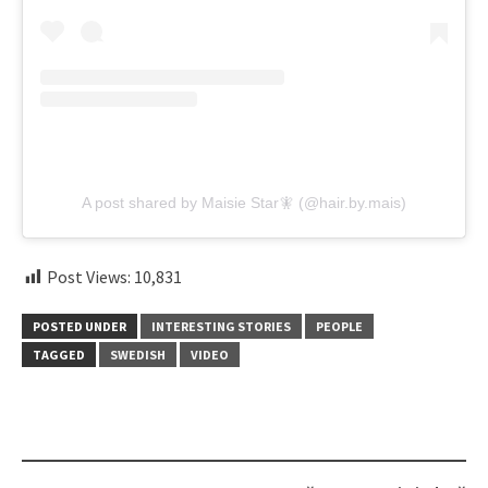
A post shared by Maisie Star🧚 (@hair.by.mais)
Post Views:
10,831
POSTED UNDER
INTERESTING STORIES
PEOPLE
TAGGED
SWEDISH
VIDEO