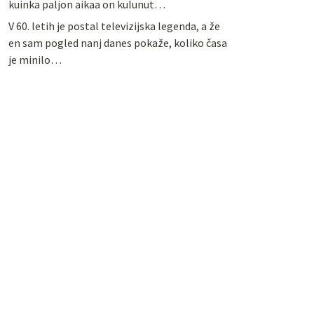
kuinka paljon aikaa on kulunut…
V 60. letih je postal televizijska legenda, a že
en sam pogled nanj danes pokaže, koliko časa
je minilo…