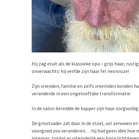
Hij zag eruit als de klassieke opa – grijs haar, rusti
onverwachts: hij verfde zijn haar fel neonroze!
Zijn vrienden, familie en zelfs vreemden konden h
veranderde in een ongelooflijke transformatie.
In de salon bereidde de kapper zijn haar zorgvuldig 
De grootvader zat daar in de stoel, vol zenuwen en 
voorgoed zou veranderen… hij had geen idee hoe m
intenser, totdat er uiteindelijk een bijna lichtgeve