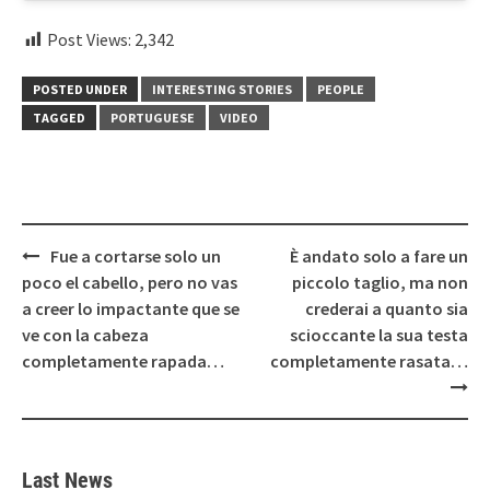
Post Views:
2,342
POSTED UNDER
INTERESTING STORIES
PEOPLE
TAGGED
PORTUGUESE
VIDEO
Post
Fue a cortarse solo un
È andato solo a fare un
navigation
poco el cabello, pero no vas
piccolo taglio, ma non
a creer lo impactante que se
crederai a quanto sia
ve con la cabeza
scioccante la sua testa
completamente rapada…
completamente rasata…
Last News