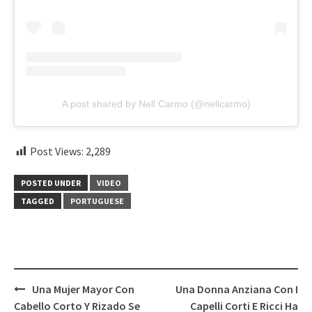
A post shared by Nell Carmo (@nellcarmo)
Post Views:
2,289
POSTED UNDER
VIDEO
TAGGED
PORTUGUESE
Post
Una Mujer Mayor Con
Una Donna Anziana Con I
navigation
Cabello Corto Y Rizado Se
Capelli Corti E Ricci Ha