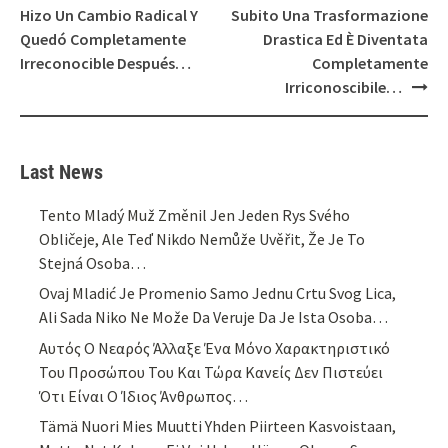
Hizo Un Cambio Radical Y
Subito Una Trasformazione
Quedó Completamente
Drastica Ed È Diventata
Irreconocible Después…
Completamente
Irriconoscibile…
Last News
Tento Mladý Muž Změnil Jen Jeden Rys Svého
Obličeje, Ale Teď Nikdo Nemůže Uvěřit, Že Je To
Stejná Osoba…
Ovaj Mladić Je Promenio Samo Jednu Crtu Svog Lica,
Ali Sada Niko Ne Može Da Veruje Da Je Ista Osoba…
Αυτός Ο Νεαρός Άλλαξε Ένα Μόνο Χαρακτηριστικό
Του Προσώπου Του Και Τώρα Κανείς Δεν Πιστεύει
Ότι Είναι Ο Ίδιος Άνθρωπος…
Tämä Nuori Mies Muutti Yhden Piirteen Kasvoistaan,