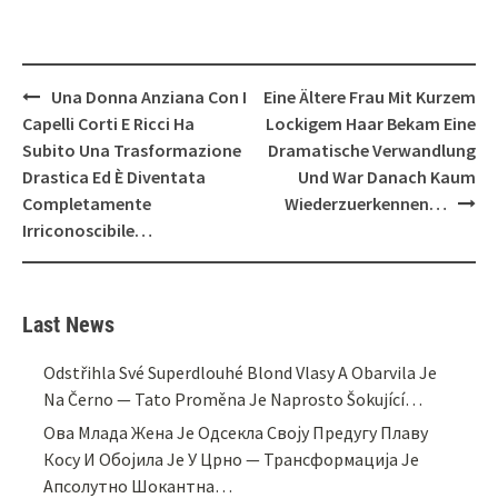
Post
Una Donna Anziana Con I
Eine Ältere Frau Mit Kurzem
navigation
Capelli Corti E Ricci Ha
Lockigem Haar Bekam Eine
Subito Una Trasformazione
Dramatische Verwandlung
Drastica Ed È Diventata
Und War Danach Kaum
Completamente
Wiederzuerkennen…
Irriconoscibile…
Last News
Odstřihla Své Superdlouhé Blond Vlasy A Obarvila Je
Na Černo — Tato Proměna Je Naprosto Šokující…
Ова Млада Жена Је Одсекла Своју Предугу Плаву
Косу И Обојила Је У Црно — Трансформација Је
Апсолутно Шокантна…