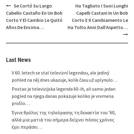
Post
Se Cortó Su Largo
Ha Tagliato I Suoi Lunghi
navigation
Cabello Castaño En Un Bob
Capelli Castani In Un Bob
Corto Y El Cambio Le Quitó
Corto E Il Cambiamento Le
Años De Encima…
Ha Tolto Anni Dall’Aspetto…
Last News
V 60. letech se stal televizní legendou, ale jediný
pohled na něj dnes ukazuje, kolik času už uplynulo…
Postao je televizijska legenda 60-ih, ali samo jedan
pogled na njega danas pokazuje koliko je vremena
prošlo…
Έγινε θρύλος της τηλεόρασης τη δεκαετία του ’60,
αλλά μια ματιά του σήμερα δείχνει πόσος χρόνος
έχει περάσει…