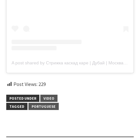
A post shared by Стрижка каскад каре | Дубай | Москва | Hair stylist (@flowers.s_nellii)
Post Views:
229
POSTED UNDER
VIDEO
TAGGED
PORTUGUESE