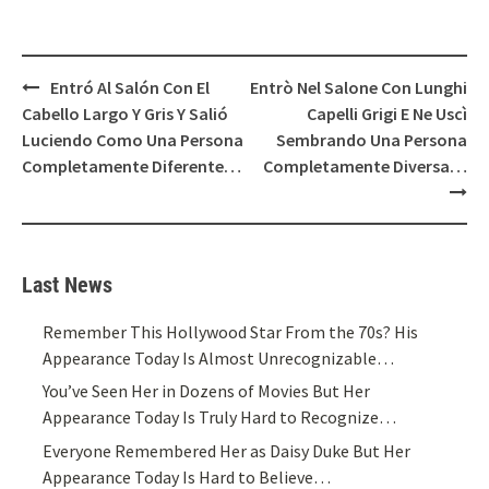
Post
Entró Al Salón Con El
Entrò Nel Salone Con Lunghi
navigation
Cabello Largo Y Gris Y Salió
Capelli Grigi E Ne Uscì
Luciendo Como Una Persona
Sembrando Una Persona
Completamente Diferente…
Completamente Diversa…
Last News
Remember This Hollywood Star From the 70s? His
Appearance Today Is Almost Unrecognizable…
You’ve Seen Her in Dozens of Movies But Her
Appearance Today Is Truly Hard to Recognize…
Everyone Remembered Her as Daisy Duke But Her
Appearance Today Is Hard to Believe…