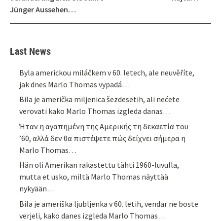
Jünger Aussehen…
Last News
Byla americkou miláčkem v 60. letech, ale neuvěříte,
jak dnes Marlo Thomas vypadá…
Bila je američka miljenica šezdesetih, ali nećete
verovati kako Marlo Thomas izgleda danas…
Ήταν η αγαπημένη της Αμερικής τη δεκαετία του
’60, αλλά δεν θα πιστέψετε πώς δείχνει σήμερα η
Marlo Thomas…
Hän oli Amerikan rakastettu tähti 1960-luvulla,
mutta et usko, miltä Marlo Thomas näyttää
nykyään…
Bila je ameriška ljubljenka v 60. letih, vendar ne boste
verjeli, kako danes izgleda Marlo Thomas…