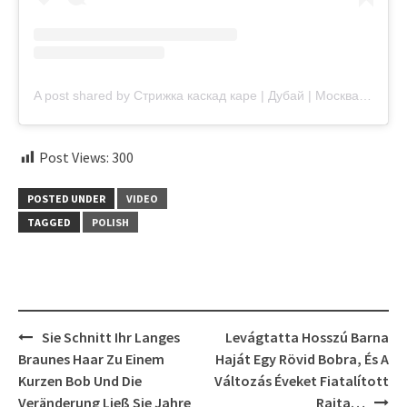
A post shared by Стрижка каскад каре | Дубай | Москва | Hair stylist (@flowers.s_nellii)
Post Views:
300
POSTED UNDER
VIDEO
TAGGED
POLISH
Post
Sie Schnitt Ihr Langes
Levágtatta Hosszú Barna
navigation
Braunes Haar Zu Einem
Haját Egy Rövid Bobra, És A
Kurzen Bob Und Die
Változás Éveket Fiatalított
Veränderung Ließ Sie Jahre
Rajta…