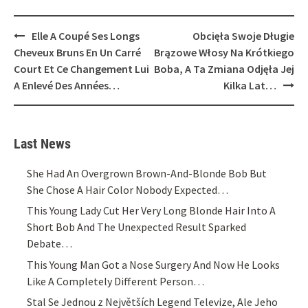
Post
Elle A Coupé Ses Longs
Obcięła Swoje Długie
navigation
Cheveux Bruns En Un Carré
Brązowe Włosy Na Krótkiego
Court Et Ce Changement Lui
Boba, A Ta Zmiana Odjęła Jej
A Enlevé Des Années…
Kilka Lat…
Last News
She Had An Overgrown Brown-And-Blonde Bob But
She Chose A Hair Color Nobody Expected…
This Young Lady Cut Her Very Long Blonde Hair Into A
Short Bob And The Unexpected Result Sparked
Debate…
This Young Man Got a Nose Surgery And Now He Looks
Like A Completely Different Person…
Stal Se Jednou z Největších Legend Televize, Ale Jeho