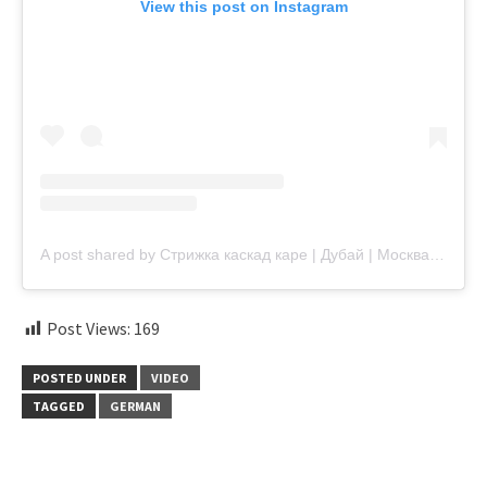
View this post on Instagram
A post shared by Стрижка каскад каре | Дубай | Москва | Hair stylist (@flowers.s_nellii)
Post Views:
169
POSTED UNDER
VIDEO
TAGGED
GERMAN