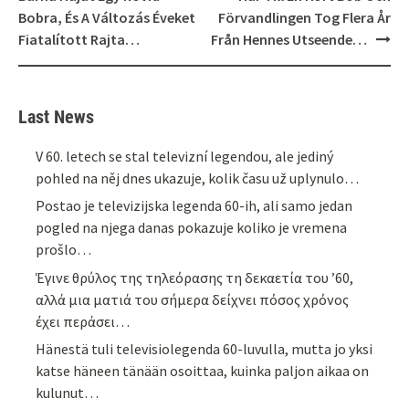
Bobra, És A Változás Éveket
Förvandlingen Tog Flera År
Fiatalított Rajta…
Från Hennes Utseende…
Last News
V 60. letech se stal televizní legendou, ale jediný
pohled na něj dnes ukazuje, kolik času už uplynulo…
Postao je televizijska legenda 60-ih, ali samo jedan
pogled na njega danas pokazuje koliko je vremena
prošlo…
Έγινε θρύλος της τηλεόρασης τη δεκαετία του ’60,
αλλά μια ματιά του σήμερα δείχνει πόσος χρόνος
έχει περάσει…
Hänestä tuli televisiolegenda 60-luvulla, mutta jo yksi
katse häneen tänään osoittaa, kuinka paljon aikaa on
kulunut…