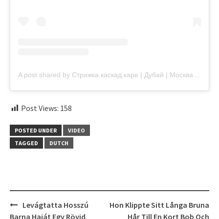
A post shared by Стрижка каскад каре | Дубай | Москва | Hair stylist (@flowers.s_nellii)
Post Views:
158
POSTED UNDER
VIDEO
TAGGED
DUTCH
Post
Levágtatta Hosszú
Hon Klippte Sitt Långa Bruna
navigation
Barna Haját Egy Rövid
Hår Till En Kort Bob Och